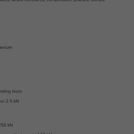
Laufzeit
1 Tag
Dieser Cookie teilt der Webseite mit, ob ein
Zweck
Besucher im Typo3-Backend angemeldet ist und
Rechte besitzt diese zu verwalten.
texture
ending tests
 or 2.5 kN
 250 kN