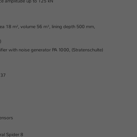
rce amplitude up to 125 kN
 area 18 m², volume 56 m³, lining depth 500 mm,
)
r with noise generator PA 1000, (Stratenschulte)
437
sensors
ral Spider 8