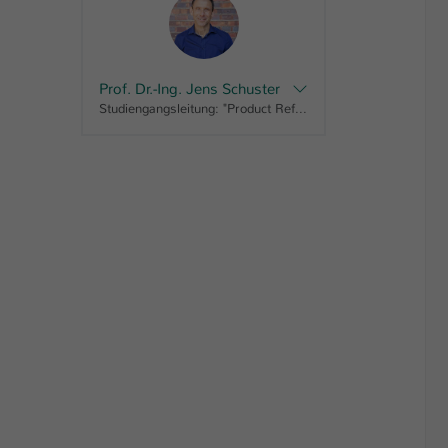
Prof. Dr.-Ing. Jens Schuster
Studiengangsleitung: "Product Refinement, Master" "Refinement and Sustainability of Polymer and Composite Products, Master" "Refinement of Polymer and Composite Products, Master", Auslandsbeauftragter FB ALP, Fachbereichsrat ALP, Prüfungsausschuss ALP A FB ALP, Senatsausschuss für Internationalisierung