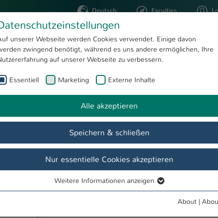
Deutsch
Faculties
L
Datenschutzeinstellungen
Kaiserslautern
Auf unserer Webseite werden Cookies verwendet. Einige davon
werden zwingend benötigt, während es uns andere ermöglichen, Ihre
STUDYING
RESEARC
Nutzererfahrung auf unserer Webseite zu verbessern.
Essentiell
Marketing
Externe Inhalte
Lightweight Design
Highly Efficient Technical Systems (HTS)
Facilities & Equipment
Alle akzeptieren
Speichern & schließen
ies & Equipment
Publications
PhDs
Archive
Nur essentielle Cookies akzeptieren
 Design"
Weitere Informationen anzeigen
Essentiell
s is according to the expert opinion of the ASIIN on university leve
Essentielle Cookies werden für grundlegende Funktionen der
About
|
Abou
Webseite benötigt. Dadurch ist gewährleistet, dass die Webseite
teral / rotary, 0.5 - 30 MHz