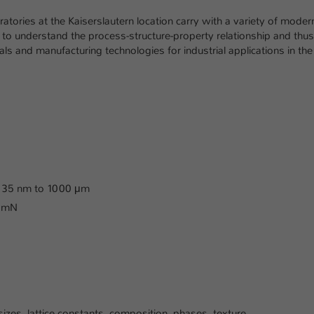
Ihrer vorgenommen Einstellungen, falls der
Webseiten-Betreiber dies eingestellt hat.
tories at the Kaiserslautern location carry with a variety of moder
on, to understand the process-structure-property relationship and thus
s and manufacturing technologies for industrial applications in the
Name
fe_typo_user / PHPSESSID
Anbieter
TYPO3
Laufzeit
1 Woche
Dieses Cookie ist ein Standard-Session-Cookie
von TYPO3. Es speichert im Fall eines Intranet-
Zweck
Logins die Session-ID. So kann der eingeloggte
 - 35 nm to 1000 μm
Benutzer wiedererkannt werden und es wird
0 mN
ihm Zugang zu geschützten Bereichen gewährt.
Name
be_typo_user
Anbieter
TYPO3
sizes, lattice constants, composition, phases, texture