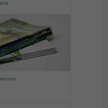
jects
liactions