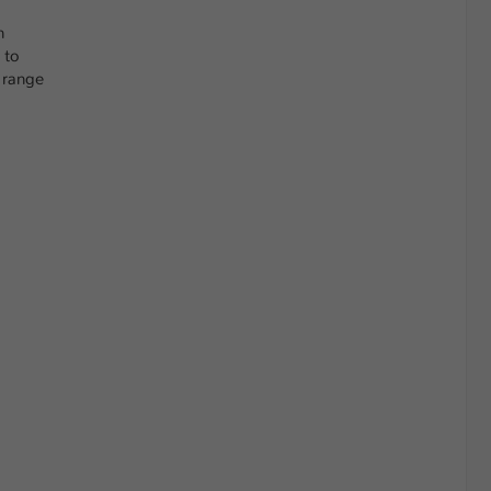
n
 to
 range