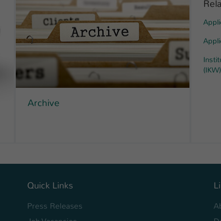
Rela
Appli
Appli
Insti
(IKW)
Archive
Quick Links
L
Press Releases
A