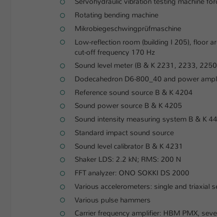
Servohydraulic vibration testing machine fo
Rotating bending machine
Mikrobiegeschwingprüfmaschine
Low-reflection room (building I 205), floor
cut-off frequency 170 Hz
Sound level meter (B & K 2231, 2233, 2250
Dodecahedron D6-800_40 and power amplifie
Reference sound source B & K 4204
Sound power source B & K 4205
Sound intensity measuring system B & K 4
Standard impact sound source
Sound level calibrator B & K 4231
Shaker LDS: 2.2 kN; RMS: 200 N
FFT analyzer: ONO SOKKI DS 2000
Various accelerometers: single and triaxial 
Various pulse hammers
Carrier frequency amplifier: HBM PMX, seve