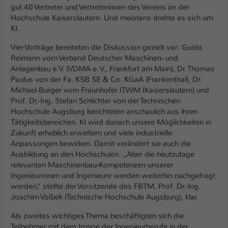
Einstellungen. Unter anderem eine zufällig
gut 40 Vertreter und Vertreterinnen des Vereins an der
generierte ID, für die historische
Hochschule Kaiserslautern. Und meistens drehte es sich um
Zweck
Speicherung Ihrer vorgenommen
KI.
Einstellungen, falls der Webseiten-
Vier Vorträge bereiteten die Diskussion gezielt vor: Guido
Betreiber dies eingestellt hat.
Reimann vom Verband Deutscher Maschinen- und
Anlagenbau e.V. (VDMA e. V., Frankfurt am Main), Dr. Thomas
Paulus von der Fa. KSB SE & Co. KGaA (Frankenthal), Dr.
Name
fe_typo_user / PHPSESSID
Michael Burger vom Fraunhofer ITWM (Kaiserslautern) und
Prof. Dr.-Ing. Stefan Schlichter von der Technischen
Anbieter
TYPO3
Hochschule Augsburg berichteten anschaulich aus ihren
Tätigkeitsbereichen. KI wird danach unsere Möglichkeiten in
Laufzeit
1 Woche
Zukunft erheblich erweitern und viele industrielle
Anpassungen bewirken. Damit verändert sie auch die
Dieses Cookie ist ein Standard-Session-
Ausbildung an den Hochschulen. „Aber die heutzutage
Cookie von TYPO3. Es speichert im Fall
relevanten Maschinenbau-Kompetenzen unserer
eines Intranet-Logins die Session-ID. So
Ingenieurinnen und Ingenieure werden weiterhin nachgefragt
Zweck
kann der eingeloggte Benutzer
werden,“ stellte der Vorsitzende des FBTM, Prof. Dr.-Ing.
wiedererkannt werden und es wird ihm
Joachim Voßiek (Technische Hochschule Augsburg), klar.
Zugang zu geschützten Bereichen
gewährt.
Als zweites wichtiges Thema beschäftigten sich die
Teilnehmer mit dem Image der Ingenieurberufe in der