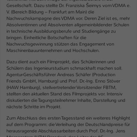
Gesellschaft. Dazu stellte Dr. Franziska Šeimys vom VDMA e.
Name
be_typo_user
V. (Bereich Bildung – Frankfurt am Main) die
Nachwuchskampagne des VDMA vor. Deren Ziel ist es, mehr
Anbieter
TYPO3
Absolventinnen und Absolventen allgemeinbildender Schulen
in technische Ausbildungsberufe und Studiengänge zu
Laufzeit
1 Tag
bringen. Einheitliche Botschaften für die
Nachwuchsgewinnung stützen das Engagement von
Dieser Cookie teilt der Webseite mit, ob
Maschinenbauunternehmen und Hochschulen.
ein Besucher im Typo3-Backend
Zweck
Dazu dient auch ein Filmprojekt, das Schülerinnen und
angemeldet ist und Rechte besitzt diese
Schülern das Ingenieurstudium schmackhaft machen soll.
zu verwalten.
Agentur-Geschäftsführer Andreas Schäfer (Production
Friends GmbH, Hamburg) und Prof. Dr.-Ing. Enno Stöver
(HAW Hamburg), stellvertretender Vorsitzender FBTM,
stellten den aktuellen Stand des Filmprojekts vor. Intensiv
diskutierten die Tagungsteilnehmer Inhalte, Darstellung und
nächste Schritte im Projekt.
Zum Abschluss des ersten Tagesstand ein weiteres Highlight
auf dem Programm: die Verleihung der Deutschlandpreise für
herausragende Abschlussarbeiten durch Prof. Dr.-Ing. Jens