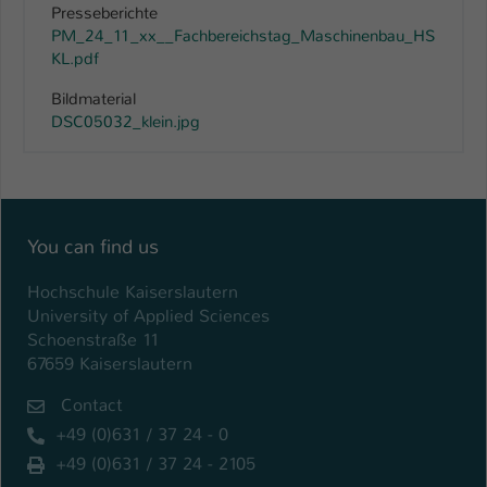
Presseberichte
PM_24_11_xx__Fachbereichstag_Maschinenbau_HS
KL.pdf
Bildmaterial
DSC05032_klein.jpg
You can find us
Hochschule Kaiserslautern
University of Applied Sciences
Schoenstraße 11
67659 Kaiserslautern
Contact
+49 (0)631 / 37 24 - 0
+49 (0)631 / 37 24 - 2105