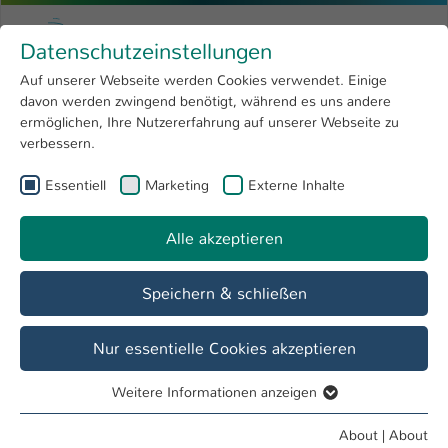
Skip to main content
Menu
University of Applied Sciences Kaiserslauter
Datenschutzeinstellungen
Studying
Open submenu
8
Auf unserer Webseite werden Cookies verwendet. Einige
davon werden zwingend benötigt, während es uns andere
You are here:
Research
Open submenu
4
Menschen und Projekte
ermöglichen, Ihre Nutzererfahrung auf unserer Webseite zu
verbessern.
University
Open submenu
8
Essentiell
Marketing
Externe Inhalte
International
Open submenu
8
Alle akzeptieren
Speichern & schließen
Nur essentielle Cookies akzeptieren
Weitere Informationen anzeigen
Essentiell
Essentielle Cookies werden für grundlegende Funktionen
Der Vorsitzende des FBTM, Prof. Dr.-Ing. Joachim Voßiek
About
|
About