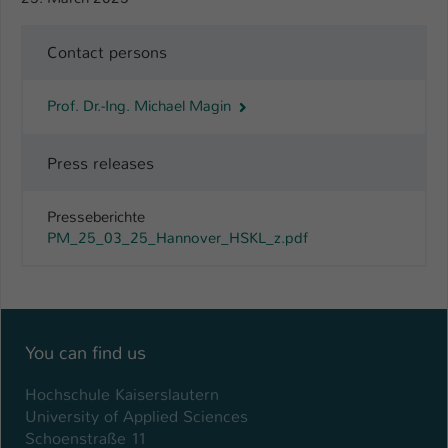
Name
be_typo_user
Contact persons
Anbieter
TYPO3
Prof. Dr.-Ing. Michael Magin
Laufzeit
1 Tag
Press releases
Dieser Cookie teilt der Webseite mit, ob
ein Besucher im Typo3-Backend
Zweck
angemeldet ist und Rechte besitzt diese
Presseberichte
zu verwalten.
PM_25_03_25_Hannover_HSKL_z.pdf
You can find us
Hochschule Kaiserslautern
University of Applied Sciences
Schoenstraße 11