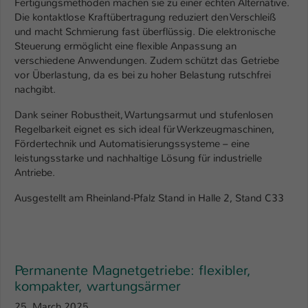
Fertigungsmethoden machen sie zu einer echten Alternative.
Einstellungen. Unter anderem eine zufällig
Die kontaktlose Kraftübertragung reduziert den Verschleiß
generierte ID, für die historische
Zweck
und macht Schmierung fast überflüssig. Die elektronische
Speicherung Ihrer vorgenommen
Steuerung ermöglicht eine flexible Anpassung an
Einstellungen, falls der Webseiten-
verschiedene Anwendungen. Zudem schützt das Getriebe
Betreiber dies eingestellt hat.
vor Überlastung, da es bei zu hoher Belastung rutschfrei
nachgibt.
Name
fe_typo_user / PHPSESSID
Dank seiner Robustheit, Wartungsarmut und stufenlosen
Regelbarkeit eignet es sich ideal für Werkzeugmaschinen,
Anbieter
TYPO3
Fördertechnik und Automatisierungssysteme – eine
leistungsstarke und nachhaltige Lösung für industrielle
Laufzeit
1 Woche
Antriebe.
Dieses Cookie ist ein Standard-Session-
Ausgestellt am Rheinland-Pfalz Stand in Halle 2, Stand C33
Cookie von TYPO3. Es speichert im Fall
eines Intranet-Logins die Session-ID. So
Zweck
kann der eingeloggte Benutzer
wiedererkannt werden und es wird ihm
Permanente Magnetgetriebe: flexibler,
Zugang zu geschützten Bereichen
kompakter, wartungsärmer
gewährt.
25. March 2025