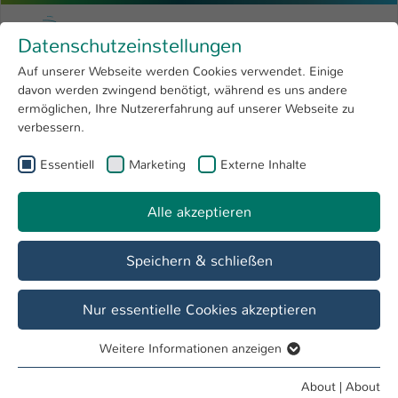
Skip to main content
Menu
University of Applied Sciences Kaiserslauter
Datenschutzeinstellungen
Studying
Open submenu
8
Auf unserer Webseite werden Cookies verwendet. Einige
davon werden zwingend benötigt, während es uns andere
You are here:
Research
Open submenu
4
Menschen und Projekte
ermöglichen, Ihre Nutzererfahrung auf unserer Webseite zu
verbessern.
University
Open submenu
8
Essentiell
Marketing
Externe Inhalte
International
Open submenu
8
Alle akzeptieren
Speichern & schließen
In drei Schritten werden die Magnete in den Versuchsstator
Nur essentielle Cookies akzeptieren
geklebt (Foto: Juri Dolgirev)
Permanente Magnetgetriebe: flexibler,
Weitere Informationen anzeigen
kompakter, wartungsärmer
Essentiell
Essentielle Cookies werden für grundlegende Funktionen
25. March 2025
About
|
About