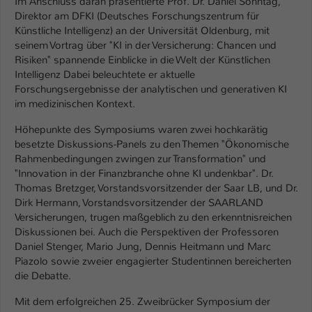
Im Anschluss daran präsentierte Prof. Dr. Daniel Sonntag,
Einstellungen. Unter anderem eine zufällig
Direktor am DFKI (Deutsches Forschungszentrum für
generierte ID, für die historische
Zweck
Künstliche Intelligenz) an der Universität Oldenburg, mit
Speicherung Ihrer vorgenommen
seinem Vortrag über "KI in der Versicherung: Chancen und
Einstellungen, falls der Webseiten-
Risiken" spannende Einblicke in die Welt der Künstlichen
Betreiber dies eingestellt hat.
Intelligenz Dabei beleuchtete er aktuelle
Forschungsergebnisse der analytischen und generativen KI
im medizinischen Kontext.
Name
fe_typo_user / PHPSESSID
Höhepunkte des Symposiums waren zwei hochkarätig
Anbieter
TYPO3
besetzte Diskussions-Panels zu den Themen "Ökonomische
Rahmenbedingungen zwingen zur Transformation" und
Laufzeit
1 Woche
"Innovation in der Finanzbranche ohne KI undenkbar". Dr.
Thomas Bretzger, Vorstandsvorsitzender der Saar LB, und Dr.
Dieses Cookie ist ein Standard-Session-
Dirk Hermann, Vorstandsvorsitzender der SAARLAND
Cookie von TYPO3. Es speichert im Fall
Versicherungen, trugen maßgeblich zu den erkenntnisreichen
eines Intranet-Logins die Session-ID. So
Diskussionen bei. Auch die Perspektiven der Professoren
Zweck
kann der eingeloggte Benutzer
Daniel Stenger, Mario Jung, Dennis Heitmann und Marc
Piazolo sowie zweier engagierter Studentinnen bereicherten
wiedererkannt werden und es wird ihm
die Debatte.
Zugang zu geschützten Bereichen
gewährt.
Mit dem erfolgreichen 25. Zweibrücker Symposium der