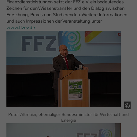
Finanzdienstleistungen setzt der FFZ e.V. ein bedeutendes
Zeichen für den Wissenstransfer und den Dialog zwischen
Name
be_typo_user
Forschung, Praxis und Studierenden. Weitere Informationen
und auch Impressionen der Veranstaltung unter
Anbieter
TYPO3
www.ffzev.de
Show larger version
Laufzeit
1 Tag
Dieser Cookie teilt der Webseite mit, ob
ein Besucher im Typo3-Backend
Zweck
angemeldet ist und Rechte besitzt diese
zu verwalten.
HS
Peter Altmaier, ehemaliger Bundesminister für Wirtschaft und
Energie
Show larger version