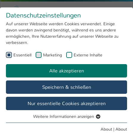
Skip to main content
Menu
University of Applied Sciences Kaiserslauter
Datenschutzeinstellungen
Studying
Open submenu
8
Auf unserer Webseite werden Cookies verwendet. Einige
davon werden zwingend benötigt, während es uns andere
You are here:
Research
Open submenu
4
Micro- and Nano- Technology
ermöglichen, Ihre Nutzererfahrung auf unserer Webseite zu
verbessern.
University
Open submenu
8
Micro- and Nano- Technology
Essentiell
Marketing
Externe Inhalte
International
Open submenu
8
Alle akzeptieren
Overview
Team
Projects
Speichern & schließen
Projects
Nur essentielle Cookies akzeptieren
Development of Silicon-Wafer-Through-Contacts with an
Aluminium-rich Solid/Liquid-Thermomigration Process
Weitere Informationen anzeigen
Essentiell
Essentielle Cookies werden für grundlegende Funktionen
About
|
About