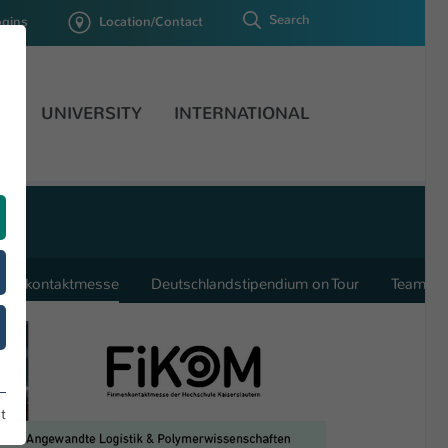
Search
ogins
Location/Contact
H
UNIVERSITY
INTERNATIONAL
rmenkontaktmesse
Deutschlandstipendium on Tour
Team
t