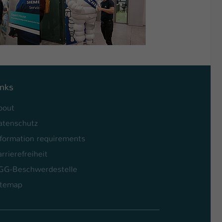
inks
bout
atenschutz
nformation requirements
rrierefreiheit
GG-Beschwerdestelle
itemap