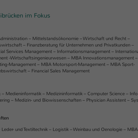
Ihrer vorgenommen Einstellungen, falls der
Webseiten-Betreiber dies eingestellt hat.
ibrücken im Fokus
Name
fe_typo_user / PHPSESSID
 Administration – Mittelstandsökonomie – Wirtschaft und Recht –
Anbieter
TYPO3
swirtschaft – Finanzberatung für Unternehmen und Privatkunden –
ial Services Management – Informationsmanagement – Internation
Laufzeit
1 Woche
ent -Wirtschaftsingenieurwesen – MBA Innovationsmanagement 
keting-Management – MBA Motorsport-Management – MBA Sport-
Dieses Cookie ist ein Standard-Session-Cookie
ebswirtschaft – Financial Sales Management
von TYPO3. Es speichert im Fall eines Intranet-
Zweck
Logins die Session-ID. So kann der eingeloggte
Benutzer wiedererkannt werden und es wird
g – Medieninformatik – Medizininformatik – Computer Science – Info
ihm Zugang zu geschützten Bereichen gewährt.
eering – Medizin- und Biowissenschaften – Physician Assistent – S
Name
be_typo_user
ften
Anbieter
TYPO3
der- und Textiltechnik – Logistik – Weinbau und Oenologie – MBA