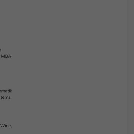
al
– MBA
rmatik
ystems
 Wine,