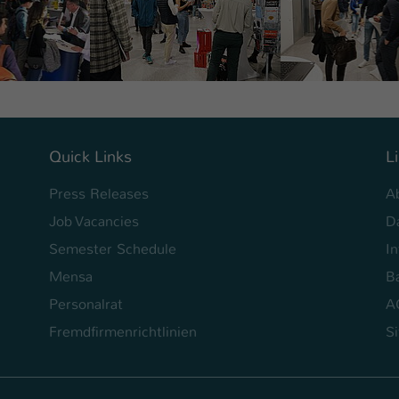
Quick Links
L
Press Releases
A
Job Vacancies
D
Semester Schedule
I
Mensa
Ba
Personalrat
A
Fremdfirmenrichtlinien
S