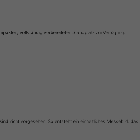
Laufzeit
1 Tag
Dieser Cookie teilt der Webseite mit, ob ein
Zweck
Besucher im Typo3-Backend angemeldet ist und
Rechte besitzt diese zu verwalten.
ompakten, vollständig vorbereiteten Standplatz zur Verfügung.
ind nicht vorgesehen. So entsteht ein einheitliches Messebild, das