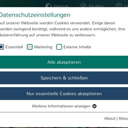
Deutsch
Faculties
L
Datenschutzeinstellungen
Kaiserslautern
Auf unserer Webseite werden Cookies verwendet. Einige davon
werden zwingend benötigt, während es uns andere ermöglichen, Ihre
STUDYING
RESEARC
Nutzererfahrung auf unserer Webseite zu verbessern.
Essentiell
Marketing
Externe Inhalte
Informationen für Unternehmen
Department for Business and Transfer
Firmenkontaktmesse
Alle akzeptieren
Speichern & schließen
d
Veranstaltungen
Zielgruppen
Transferstrategie
Fi
Nur essentielle Cookies akzeptieren
Weitere Informationen anzeigen
Essentiell
Essentielle Cookies werden für grundlegende Funktionen der
About
|
Abou
Webseite benötigt. Dadurch ist gewährleistet, dass die Webseite