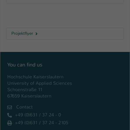
Einstellungen. Unter anderem eine zufällig
generierte ID, für die historische
Zweck
Speicherung Ihrer vorgenommen
Einstellungen, falls der Webseiten-
Betreiber dies eingestellt hat.
Projektflyer
Name
fe_typo_user / PHPSESSID
Anbieter
TYPO3
You can find us
Laufzeit
1 Woche
Hochschule Kaiserslautern
University of Applied Sciences
Dieses Cookie ist ein Standard-Session-
Schoenstraße 11
Cookie von TYPO3. Es speichert im Fall
67659 Kaiserslautern
eines Intranet-Logins die Session-ID. So
Zweck
kann der eingeloggte Benutzer
Contact
wiedererkannt werden und es wird ihm
+49 (0)631 / 37 24 - 0
Zugang zu geschützten Bereichen
gewährt.
+49 (0)631 / 37 24 - 2105