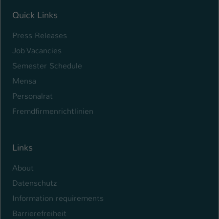
Quick Links
Name
be_typo_user
Press Releases
Anbieter
TYPO3
Job Vacancies
Laufzeit
1 Tag
Semester Schedule
Dieser Cookie teilt der Webseite mit, ob
Mensa
ein Besucher im Typo3-Backend
Personalrat
Zweck
angemeldet ist und Rechte besitzt diese
Fremdfirmenrichtlinien
zu verwalten.
Links
About
Datenschutz
Information requirements
Barrierefreiheit