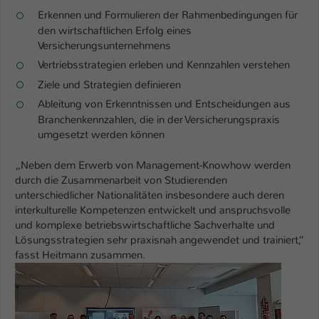
Einstellungen. Unter anderem eine zufällig
Erkennen und Formulieren der Rahmenbedingungen für
generierte ID, für die historische
Zweck
den wirtschaftlichen Erfolg eines
Speicherung Ihrer vorgenommen
Versicherungsunternehmens
Einstellungen, falls der Webseiten-
Vertriebsstrategien erleben und Kennzahlen verstehen
Betreiber dies eingestellt hat.
Ziele und Strategien definieren
Ableitung von Erkenntnissen und Entscheidungen aus
Name
fe_typo_user / PHPSESSID
Branchenkennzahlen, die in der Versicherungspraxis
umgesetzt werden können
Anbieter
TYPO3
„Neben dem Erwerb von Management-Knowhow werden
Laufzeit
1 Woche
durch die Zusammenarbeit von Studierenden
unterschiedlicher Nationalitäten insbesondere auch deren
Dieses Cookie ist ein Standard-Session-
interkulturelle Kompetenzen entwickelt und anspruchsvolle
Cookie von TYPO3. Es speichert im Fall
und komplexe betriebswirtschaftliche Sachverhalte und
eines Intranet-Logins die Session-ID. So
Lösungsstrategien sehr praxisnah angewendet und trainiert,“
Zweck
kann der eingeloggte Benutzer
fasst Heitmann zusammen.
wiedererkannt werden und es wird ihm
Show larger version
Zugang zu geschützten Bereichen
gewährt.