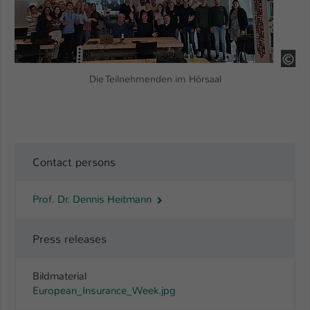
Name
be_typo_user
Anbieter
TYPO3
HS
Die Teilnehmenden im Hörsaal
Laufzeit
1 Tag
Dieser Cookie teilt der Webseite mit, ob
ein Besucher im Typo3-Backend
Zweck
angemeldet ist und Rechte besitzt diese
zu verwalten.
Contact persons
Prof. Dr. Dennis Heitmann
Press releases
Bildmaterial
European_Insurance_Week.jpg