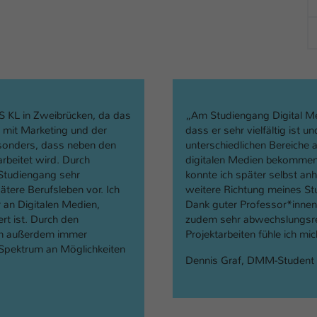
HS KL in Zweibrücken, da das
„Am Studiengang Digital Me
 mit Marketing und der
dass er sehr vielfältig ist und
besonders, dass neben den
unterschiedlichen Bereiche 
arbeitet wird. Durch
digitalen Medien bekommen 
 Studiengang sehr
konnte ich später selbst an
pätere Berufsleben vor. Ich
weitere Richtung meines St
an Digitalen Medien,
Dank guter Professor*innen
rt ist. Durch den
zudem sehr abwechslungsre
ium außerdem immer
Projektarbeiten fühle ich mi
s Spektrum an Möglichkeiten
Dennis Graf, DMM-Student