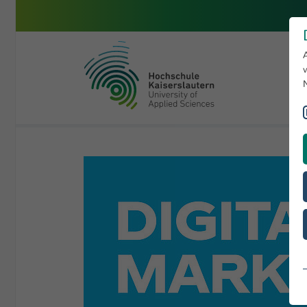
Skip to main content
University of Applied Sciences 
You are here:
Informatik und Mikrosystemtechnik
Studiengänge