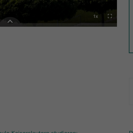
Laufzeit
1 Tag
Dieser Cookie teilt der Webseite mit, ob ein
Zweck
Besucher im Typo3-Backend angemeldet ist und
Rechte besitzt diese zu verwalten.