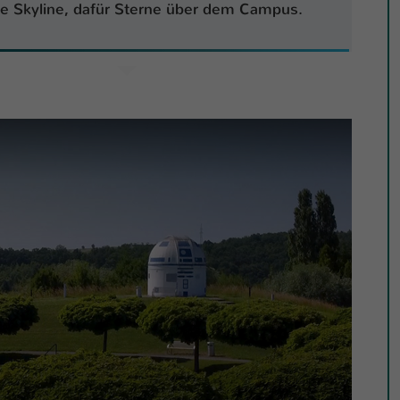
Ihrer vorgenommen Einstellungen, falls der
ine Skyline, dafür Sterne über dem Campus.
Webseiten-Betreiber dies eingestellt hat.
Name
fe_typo_user / PHPSESSID
Anbieter
TYPO3
Laufzeit
1 Woche
Dieses Cookie ist ein Standard-Session-Cookie
von TYPO3. Es speichert im Fall eines Intranet-
Zweck
Logins die Session-ID. So kann der eingeloggte
Benutzer wiedererkannt werden und es wird
ihm Zugang zu geschützten Bereichen gewährt.
Name
be_typo_user
Anbieter
TYPO3