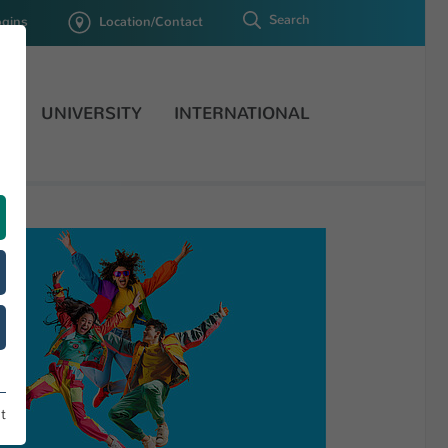
Search
ogins
Location/Contact
H
UNIVERSITY
INTERNATIONAL
t