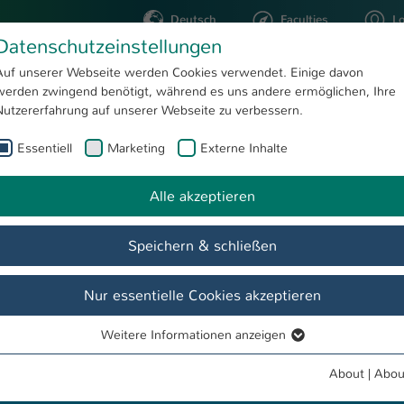
Deutsch
Faculties
L
Datenschutzeinstellungen
Kaiserslautern
Auf unserer Webseite werden Cookies verwendet. Einige davon
werden zwingend benötigt, während es uns andere ermöglichen, Ihre
STUDYING
RESEARC
Nutzererfahrung auf unserer Webseite zu verbessern.
Essentiell
Marketing
Externe Inhalte
Digital Media Marketing
Alle akzeptieren
Speichern & schließen
Nur essentielle Cookies akzeptieren
Weitere Informationen anzeigen
Essentiell
Essentielle Cookies werden für grundlegende Funktionen der
About
|
Abou
Webseite benötigt. Dadurch ist gewährleistet, dass die Webseite