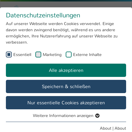
Skip to main content
Menu
University of Applied Sciences Kaiserslauter
Datenschutzeinstellungen
Studying
Open submenu
8
Auf unserer Webseite werden Cookies verwendet. Einige
davon werden zwingend benötigt, während es uns andere
You are here:
Research
Open submenu
4
Team
ermöglichen, Ihre Nutzererfahrung auf unserer Webseite zu
verbessern.
University
Open submenu
8
Essentiell
Marketing
Externe Inhalte
International
Open submenu
8
Dipl.-Ing. (FH), Elicker, Mario Dieter
Alle akzeptieren
phone: +49 631 3724-2265
e-mail:
mariodieter.elicker(at)hs-kl(dot)de
building: H
Speichern & schließen
room: H3-2.043.1
Nur essentielle Cookies akzeptieren
Weitere Informationen anzeigen
Essentiell
Essentielle Cookies werden für grundlegende Funktionen
About
|
About