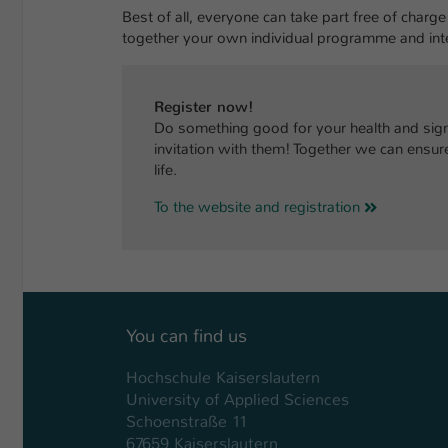
Best of all, everyone can take part free of char
together your own individual programme and inte
Register now!
Do something good for your health and sign 
invitation with them! Together we can ensur
life.
To the website and registration
You can find us
Hochschule Kaiserslautern
University of Applied Sciences
Schoenstraße 11
67659 Kaiserslautern