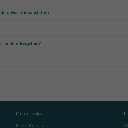
Ihrer vorgenommen Einstellungen, falls der
Webseiten-Betreiber dies eingestellt hat.
elden. Was muss ich tun?
Name
fe_typo_user / PHPSESSID
Anbieter
TYPO3
ür andere freigeben?
Laufzeit
1 Woche
Dieses Cookie ist ein Standard-Session-Cookie
von TYPO3. Es speichert im Fall eines Intranet-
Zweck
Logins die Session-ID. So kann der eingeloggte
Benutzer wiedererkannt werden und es wird
ihm Zugang zu geschützten Bereichen gewährt.
Name
be_typo_user
Quick Links
L
Anbieter
TYPO3
Press Releases
A