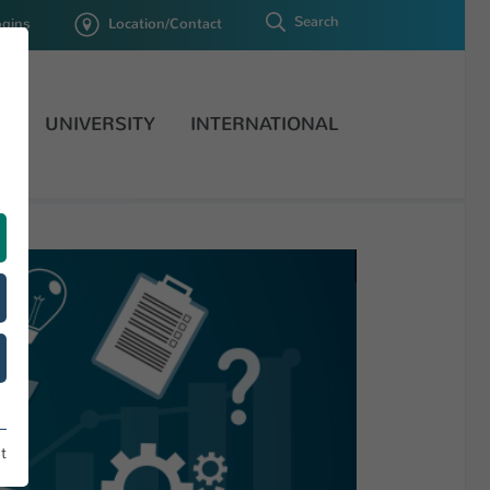
Search
ogins
Location/Contact
H
UNIVERSITY
INTERNATIONAL
t