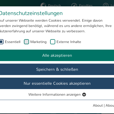
Deutsch
Faculties
L
Datenschutzeinstellungen
Kaiserslautern
Auf unserer Webseite werden Cookies verwendet. Einige davon
werden zwingend benötigt, während es uns andere ermöglichen, Ihre
STUDYING
RESEARC
Nutzererfahrung auf unserer Webseite zu verbessern.
Essentiell
Marketing
Externe Inhalte
FAQ Seafile
Neue Lehr- und Lernformen
Studierende
Alle akzeptieren
Speichern & schließen
Nur essentielle Cookies akzeptieren
Weitere Informationen anzeigen
Essentiell
Essentielle Cookies werden für grundlegende Funktionen der
About
|
Abou
Webseite benötigt. Dadurch ist gewährleistet, dass die Webseite