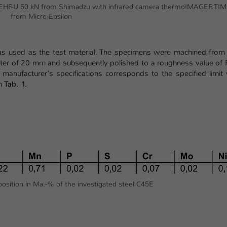
Ihrer vorgenommen Einstellungen, falls der
ine EHF-U 50 kN from Shimadzu with infrared camera thermoIMAGER TIM
Webseiten-Betreiber dies eingestellt hat.
from Micro-Epsilon
Name
fe_typo_user / PHPSESSID
as used as the test material. The specimens were machined from
ter of 20 mm and subsequently polished to a roughness value of 
Anbieter
TYPO3
manufacturer's specifications corresponds to the specified limit 
in
Tab. 1.
Laufzeit
1 Woche
Dieses Cookie ist ein Standard-Session-Cookie
von TYPO3. Es speichert im Fall eines Intranet-
Zweck
Logins die Session-ID. So kann der eingeloggte
Benutzer wiedererkannt werden und es wird
ihm Zugang zu geschützten Bereichen gewährt.
osition in Ma.-% of the investigated steel C45E
Name
be_typo_user
Anbieter
TYPO3