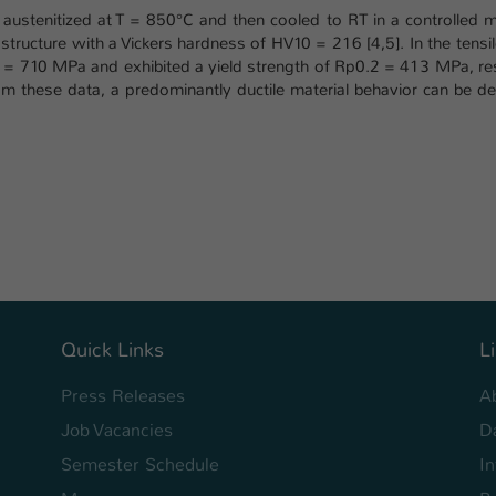
Laufzeit
1 Tag
austenitized at T = 850°C and then cooled to RT in a controlled m
rostructure with a Vickers hardness of HV10 = 216 [4,5]. In the tensil
Dieser Cookie teilt der Webseite mit, ob ein
= 710 MPa and exhibited a yield strength of Rp0.2 = 413 MPa, res
Zweck
Besucher im Typo3-Backend angemeldet ist und
m these data, a predominantly ductile material behavior can be d
Rechte besitzt diese zu verwalten.
Quick Links
L
Press Releases
A
Job Vacancies
D
Semester Schedule
I