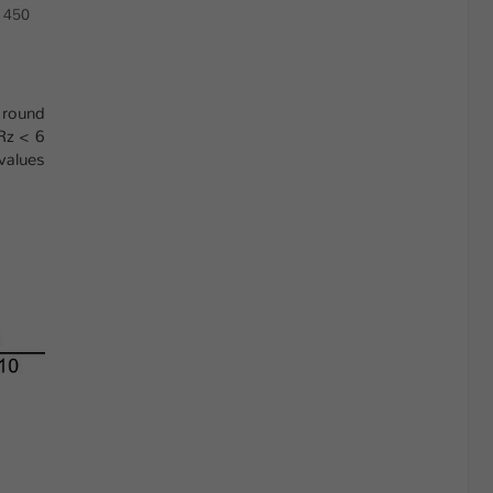
 450
 round
Rz < 6
values