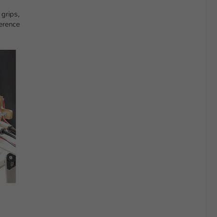
 grips,
erence