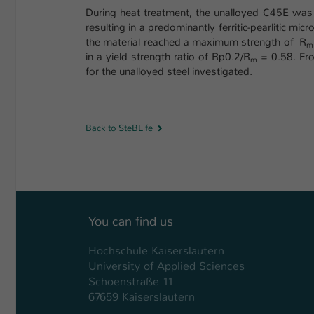
During heat treatment, the unalloyed C45E was 
resulting in a predominantly ferritic-pearlitic mic
the material reached a maximum strength of R
m
in a yield strength ratio of Rp0.2/R
= 0.58. Fro
m
for the unalloyed steel investigated.
Back to SteBLife
You can find us
Hochschule Kaiserslautern
University of Applied Sciences
Schoenstraße 11
67659 Kaiserslautern