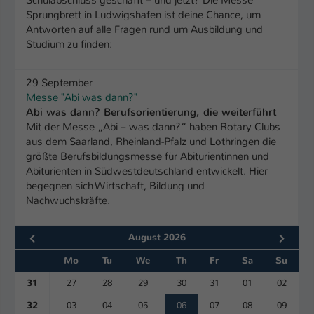
Schulabschluss geschafft – und jetzt? Die Messe
Einstellungen. Unter anderem eine zufällig
Sprungbrett in Ludwigshafen ist deine Chance, um
generierte ID, für die historische
Zweck
Antworten auf alle Fragen rund um Ausbildung und
Speicherung Ihrer vorgenommen
Studium zu finden:
Einstellungen, falls der Webseiten-
Betreiber dies eingestellt hat.
29 September
Messe "Abi was dann?"
Name
fe_typo_user / PHPSESSID
Abi was dann? Berufsorientierung, die weiterführt
Mit der Messe „Abi – was dann?“ haben Rotary Clubs
Anbieter
TYPO3
aus dem Saarland, Rheinland-Pfalz und Lothringen die
größte Berufsbildungsmesse für Abiturientinnen und
Laufzeit
Abiturienten in Südwestdeutschland entwickelt. Hier
1 Woche
begegnen sich Wirtschaft, Bildung und
Nachwuchskräfte.
Dieses Cookie ist ein Standard-Session-
Cookie von TYPO3. Es speichert im Fall
eines Intranet-Logins die Session-ID. So
August 2026
Zweck
kann der eingeloggte Benutzer
Mo
Tu
We
Th
Fr
Sa
Su
wiedererkannt werden und es wird ihm
Zugang zu geschützten Bereichen
31
27
28
29
30
31
01
02
gewährt.
32
03
04
05
06
07
08
09