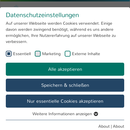
Skip to main content
Menu
University of Applied Sciences Kaiserslauter
Datenschutzeinstellungen
Studying
Open submenu
8
Auf unserer Webseite werden Cookies verwendet. Einige
davon werden zwingend benötigt, während es uns andere
You are here:
Research
Open submenu
4
Student Life Cycle
ermöglichen, Ihre Nutzererfahrung auf unserer Webseite zu
verbessern.
University
Open submenu
8
Referat Student Life Cycle
Essentiell
Marketing
Externe Inhalte
International
Open submenu
8
Alle akzeptieren
Overview
Vor dem Studium
Im Studium
Speichern & schließen
Veranstaltungen des Referats Student Life
Nur essentielle Cookies akzeptieren
Cycle
06 August - 31 December
Weitere Informationen anzeigen
Essentiell
Essentielle Cookies werden für grundlegende Funktionen
4 entries found
About
|
About