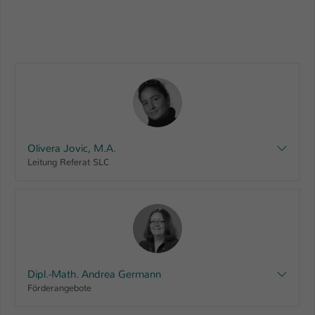
Einstellungen. Unter anderem eine zufällig
generierte ID, für die historische
Zweck
Speicherung Ihrer vorgenommen
Einstellungen, falls der Webseiten-
Betreiber dies eingestellt hat.
Name
fe_typo_user / PHPSESSID
Anbieter
TYPO3
Olivera Jovic, M.A.
Leitung Referat SLC
Laufzeit
1 Woche
Dieses Cookie ist ein Standard-Session-
Cookie von TYPO3. Es speichert im Fall
eines Intranet-Logins die Session-ID. So
Zweck
kann der eingeloggte Benutzer
wiedererkannt werden und es wird ihm
Dipl.-Math. Andrea Germann
Zugang zu geschützten Bereichen
Förderangebote
gewährt.