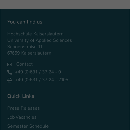
Name
be_typo_user
You can find us
Anbieter
TYPO3
Hochschule Kaiserslautern
Laufzeit
1 Tag
University of Applied Sciences
Schoenstraße 11
Dieser Cookie teilt der Webseite mit, ob
67659 Kaiserslautern
ein Besucher im Typo3-Backend
Zweck
angemeldet ist und Rechte besitzt diese
Contact
zu verwalten.
+49 (0)631 / 37 24 - 0
+49 (0)631 / 37 24 - 2105
Quick Links
Press Releases
Job Vacancies
Semester Schedule