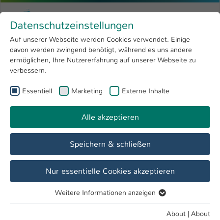
Skip to main content
Menu
University of Applied Sciences Kaiserslauter
Datenschutzeinstellungen
Studying
Open submenu
8
Auf unserer Webseite werden Cookies verwendet. Einige
davon werden zwingend benötigt, während es uns andere
You are here:
Research
Open submenu
4
Unterstützungsangebote
ermöglichen, Ihre Nutzererfahrung auf unserer Webseite zu
verbessern.
University
Open submenu
8
Referat Student Life Cycle
Essentiell
Marketing
Externe Inhalte
International
Open submenu
8
Alle akzeptieren
Overview
Vor dem Studium
Im Studium
Speichern & schließen
Tutorien
Nur essentielle Cookies akzeptieren
Weitere Informationen anzeigen
Essentiell
Essentielle Cookies werden für grundlegende Funktionen
About
|
About