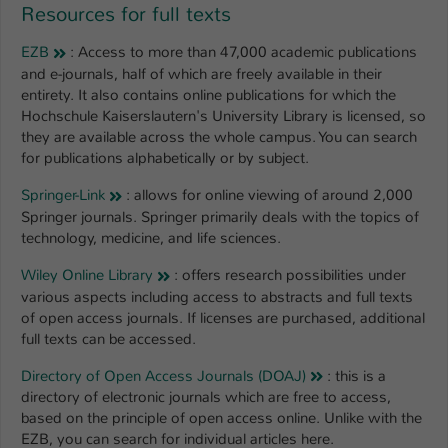
Resources for full texts
Name
be_typo_user
EZB
: Access to more than 47,000 academic publications
and e-journals, half of which are freely available in their
Anbieter
TYPO3
entirety. It also contains online publications for which the
Hochschule Kaiserslautern's University Library is licensed, so
Laufzeit
1 Tag
they are available across the whole campus. You can search
for publications alphabetically or by subject.
Dieser Cookie teilt der Webseite mit, ob
ein Besucher im Typo3-Backend
Springer-Link
: allows for online viewing of around 2,000
Zweck
angemeldet ist und Rechte besitzt diese
Springer journals. Springer primarily deals with the topics of
zu verwalten.
technology, medicine, and life sciences.
Wiley Online Library
: offers research possibilities under
various aspects including access to abstracts and full texts
of open access journals. If licenses are purchased, additional
full texts can be accessed.
Directory of Open Access Journals (DOAJ)
: this is a
directory of electronic journals which are free to access,
based on the principle of open access online. Unlike with the
EZB, you can search for individual articles here.