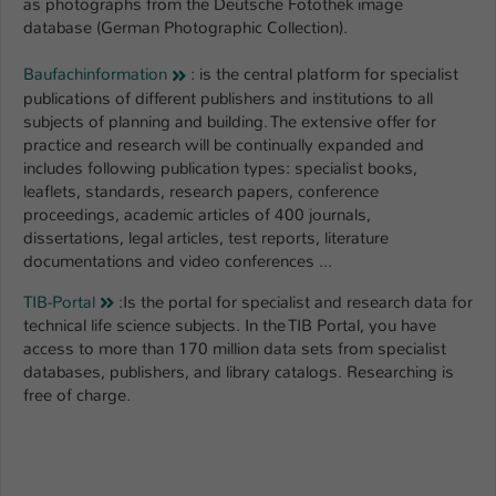
as photographs from the Deutsche Fotothek image
Einstellungen. Unter anderem eine zufällig
database (German Photographic Collection).
generierte ID, für die historische
Zweck
Speicherung Ihrer vorgenommen
Baufachinformation
: is the central platform for specialist
Einstellungen, falls der Webseiten-
publications of different publishers and institutions to all
Betreiber dies eingestellt hat.
subjects of planning and building. The extensive offer for
practice and research will be continually expanded and
includes following publication types: specialist books,
Name
fe_typo_user / PHPSESSID
leaflets, standards, research papers, conference
proceedings, academic articles of 400 journals,
Anbieter
TYPO3
dissertations, legal articles, test reports, literature
documentations and video conferences ...
Laufzeit
1 Woche
TIB-Portal
:
Is the portal for specialist and research data for
Dieses Cookie ist ein Standard-Session-
technical life science subjects. In the TIB Portal, you have
Cookie von TYPO3. Es speichert im Fall
access to more than 170 million data sets from specialist
eines Intranet-Logins die Session-ID. So
databases, publishers, and library catalogs. Researching is
Zweck
kann der eingeloggte Benutzer
free of charge.
wiedererkannt werden und es wird ihm
Zugang zu geschützten Bereichen
gewährt.