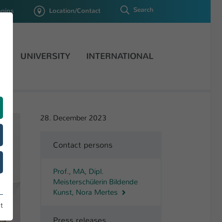
Search
ogins
Location/Contact
H
UNIVERSITY
INTERNATIONAL
28. December 2023
Contact persons
Prof., MA, Dipl.
Meisterschülerin Bildende
Kunst, Nora Mertes
t
Press releases