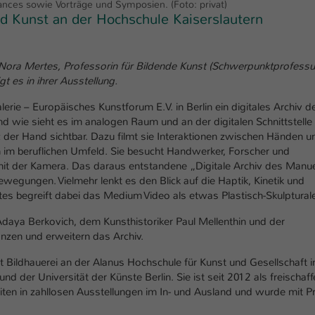
nces sowie Vorträge und Symposien. (Foto: privat)
Laufzeit
1 Tag
nd Kunst an der Hochschule Kaiserslautern
Dieser Cookie teilt der Webseite mit, ob ein
Zweck
Besucher im Typo3-Backend angemeldet ist und
ra Mertes, Professorin für Bildende Kunst (Schwerpunktprofessu
Rechte besitzt diese zu verwalten.
t es in ihrer Ausstellung.
erie – Europäisches Kunstforum E.V. in Berlin ein digitales Archiv d
 wie sieht es im analogen Raum und an der digitalen Schnittstelle
 der Hand sichtbar. Dazu filmt sie Interaktionen zwischen Händen u
 im beruflichen Umfeld. Sie besucht Handwerker, Forscher und
mit der Kamera. Das daraus entstandene „Digitale Archiv des Manue
ewegungen. Vielmehr lenkt es den Blick auf die Haptik, Kinetik und
es begreift dabei das Medium Video als etwas Plastisch-Skulptural
Adaya Berkovich, dem Kunsthistoriker Paul Mellenthin und der
änzen und erweitern das Archiv.
 Bildhauerei an der Alanus Hochschule für Kunst und Gesellschaft i
und der Universität der Künste Berlin. Sie ist seit 2012 als freischaf
beiten in zahllosen Ausstellungen im In- und Ausland und wurde mit P