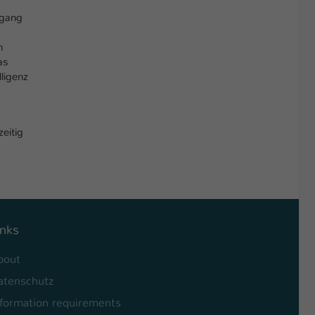
ngang
n
as
ligenz
eitig
inks
bout
atenschutz
nformation requirements