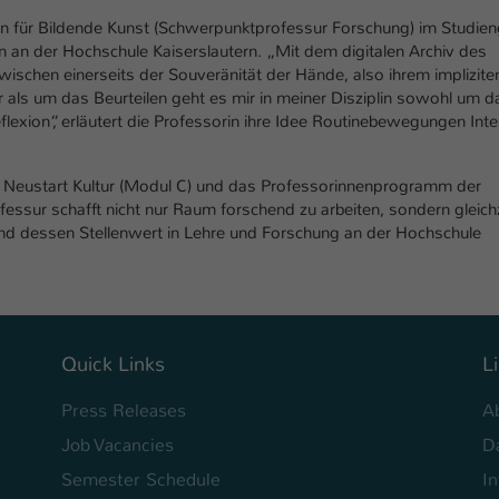
rin für Bildende Kunst (Schwerpunktprofessur Forschung) im Studie
n an der Hochschule Kaiserslautern. „Mit dem digitalen Archiv des
wischen einerseits der Souveränität der Hände, also ihrem implizite
als um das Beurteilen geht es mir in meiner Disziplin sowohl um d
xion“, erläutert die Professorin ihre Idee Routinebewegungen Intel
kt Neustart Kultur (Modul C) und das Professorinnenprogramm der
ssur schafft nicht nur Raum forschend zu arbeiten, sondern gleichz
und dessen Stellenwert in Lehre und Forschung an der Hochschule
Quick Links
L
Press Releases
A
Job Vacancies
D
Semester Schedule
I