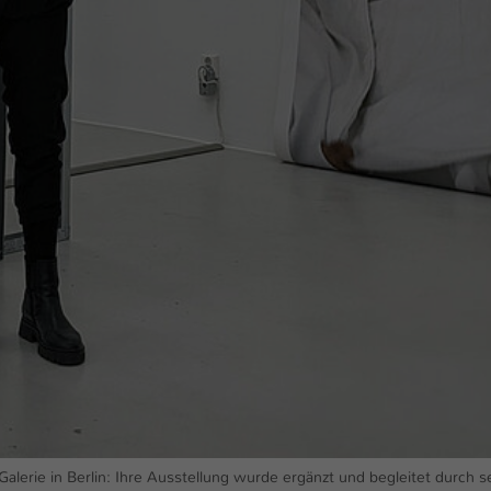
Ihrer vorgenommen Einstellungen, falls der
Webseiten-Betreiber dies eingestellt hat.
Name
fe_typo_user / PHPSESSID
Anbieter
TYPO3
Laufzeit
1 Woche
Dieses Cookie ist ein Standard-Session-Cookie
von TYPO3. Es speichert im Fall eines Intranet-
Zweck
Logins die Session-ID. So kann der eingeloggte
Benutzer wiedererkannt werden und es wird
ihm Zugang zu geschützten Bereichen gewährt.
Name
be_typo_user
Anbieter
TYPO3
alerie in Berlin: Ihre Ausstellung wurde ergänzt und begleitet durch s