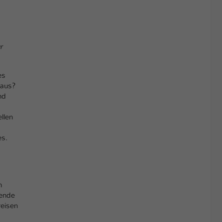
r
es
 aus?
nd
llen
es.
n
fende
reisen