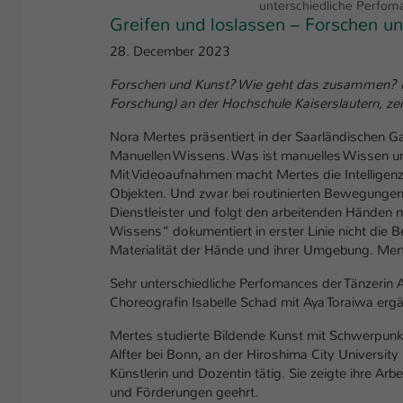
unterschiedliche Perfoma
Greifen und loslassen – Forschen u
28. December 2023
Forschen und Kunst? Wie geht das zusammen? No
Forschung) an der Hochschule Kaiserslautern, zeig
Nora Mertes präsentiert in der Saarländischen Gal
Manuellen Wissens. Was ist manuelles Wissen und
Mit Videoaufnahmen macht Mertes die Intelligenz
Objekten. Und zwar bei routinierten Bewegungen
Dienstleister und folgt den arbeitenden Händen 
Wissens“ dokumentiert in erster Linie nicht die B
Materialität der Hände und ihrer Umgebung. Mert
Sehr unterschiedliche Perfomances der Tänzerin 
Choreografin Isabelle Schad mit Aya Toraiwa erg
Mertes studierte Bildende Kunst mit Schwerpunkt
Alfter bei Bonn, an der Hiroshima City University 
Künstlerin und Dozentin tätig. Sie zeigte ihre Ar
und Förderungen geehrt.