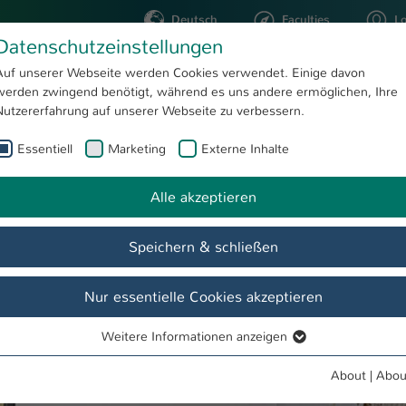
Deutsch
Faculties
L
Datenschutzeinstellungen
Kaiserslautern
Auf unserer Webseite werden Cookies verwendet. Einige davon
werden zwingend benötigt, während es uns andere ermöglichen, Ihre
STUDYING
RESEARC
Nutzererfahrung auf unserer Webseite zu verbessern.
Essentiell
Marketing
Externe Inhalte
Greifen und loslassen – Forschen und Kunst an der Hochschule Kaiserslautern
Alle akzeptieren
Speichern & schließen
Nur essentielle Cookies akzeptieren
Weitere Informationen anzeigen
Essentiell
Essentielle Cookies werden für grundlegende Funktionen der
About
|
Abou
Webseite benötigt. Dadurch ist gewährleistet, dass die Webseite