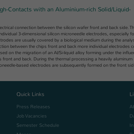
Ihrer vorgenommen Einstellungen, falls der
h-Contacts with an Aluminium-rich Solid/Liquid-
Webseiten-Betreiber dies eingestellt hat.
ectrical connection between the silicon wafer front and back side. T
Name
fe_typo_user / PHPSESSID
ividual 3-dimensional silicon microneedle electrodes, especially for
ectrodes are usually covered by a biological medium during the analy
Anbieter
TYPO3
nection between the chips front and back more individual electrodes c
ed on the migration of an Al/Si-liquid alloy forming under the influe
Laufzeit
1 Woche
’s front and back. During the thermal processing a heavily aluminum
roneedle-based electrodes are subsequently formed on the front sid
Dieses Cookie ist ein Standard-Session-Cookie
von TYPO3. Es speichert im Fall eines Intranet-
Zweck
Logins die Session-ID. So kann der eingeloggte
Benutzer wiedererkannt werden und es wird
ihm Zugang zu geschützten Bereichen gewährt.
Quick Links
L
Press Releases
A
Name
be_typo_user
Job Vacancies
D
Anbieter
TYPO3
Semester Schedule
I