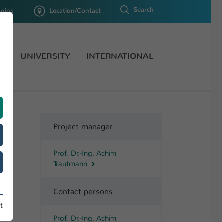
Search
ogins
Location/Contact
H
UNIVERSITY
INTERNATIONAL
Project manager
Prof. Dr.-Ing. Achim
Trautmann
Contact persons
t
Prof. Dr.-Ing. Achim