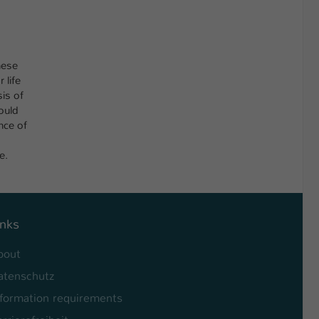
hese
 life
sis of
ould
nce of
e.
inks
bout
atenschutz
nformation requirements