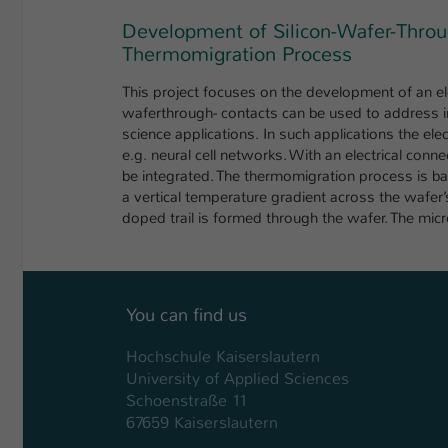
Development of Silicon-Wafer-Throug
Thermomigration Process
This project focuses on the development of an el
waferthrough- contacts can be used to address ind
science applications. In such applications the el
e.g. neural cell networks. With an electrical con
be integrated. The thermomigration process is bas
a vertical temperature gradient across the wafer
doped trail is formed through the wafer. The mic
You can find us
Hochschule Kaiserslautern
University of Applied Sciences
Schoenstraße 11
67659 Kaiserslautern