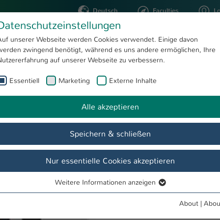
Deutsch
Faculties
L
Datenschutzeinstellungen
Kaiserslautern
Auf unserer Webseite werden Cookies verwendet. Einige davon
werden zwingend benötigt, während es uns andere ermöglichen, Ihre
STUDYING
RESEARC
Nutzererfahrung auf unserer Webseite zu verbessern.
Essentiell
Marketing
Externe Inhalte
Development of Silicon-Wafer-Through-Contacts with an Aluminium-rich Solid/Liquid-Thermomigration Process
Alle akzeptieren
Speichern & schließen
Nur essentielle Cookies akzeptieren
Weitere Informationen anzeigen
Essentiell
Essentielle Cookies werden für grundlegende Funktionen der
About
|
Abou
Webseite benötigt. Dadurch ist gewährleistet, dass die Webseite