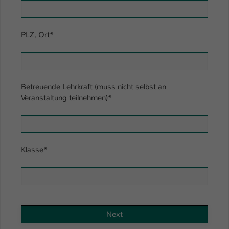
Einstellungen. Unter anderem eine zufällig
generierte ID, für die historische
Zweck
Speicherung Ihrer vorgenommen
PLZ, Ort
*
Einstellungen, falls der Webseiten-
Betreiber dies eingestellt hat.
Name
fe_typo_user / PHPSESSID
Betreuende Lehrkraft (muss nicht selbst an
Veranstaltung teilnehmen)
*
Anbieter
TYPO3
Laufzeit
1 Woche
Dieses Cookie ist ein Standard-Session-
Klasse
*
Cookie von TYPO3. Es speichert im Fall
eines Intranet-Logins die Session-ID. So
Zweck
kann der eingeloggte Benutzer
wiedererkannt werden und es wird ihm
Zugang zu geschützten Bereichen
Next
gewährt.