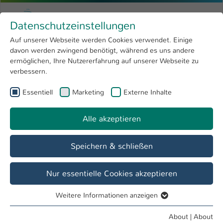
Skip to main content
Menu
University of Applied Sciences Kaiserslauter
Datenschutzeinstellungen
Studying
Open submenu
8
Auf unserer Webseite werden Cookies verwendet. Einige
davon werden zwingend benötigt, während es uns andere
You are here:
Research
Open submenu
4
MINT 4 YOU
ermöglichen, Ihre Nutzererfahrung auf unserer Webseite zu
verbessern.
University
Open submenu
8
Referat Student Life Cycle
Essentiell
Marketing
Externe Inhalte
International
Open submenu
8
Alle akzeptieren
Overview
Student Life Cycle
Girls only
Speichern & schließen
Anmeldung MINT 4 YOU Klassenstufen 11-
Nur essentielle Cookies akzeptieren
13
Weitere Informationen anzeigen
Essentiell
Workshop-
Essentielle Cookies werden für grundlegende Funktionen
About
|
About
Wünsche