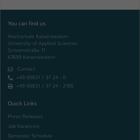
Name
be_typo_user
You can find us
Anbieter
TYPO3
Hochschule Kaiserslautern
Laufzeit
1 Tag
University of Applied Sciences
Schoenstraße 11
Dieser Cookie teilt der Webseite mit, ob
67659 Kaiserslautern
ein Besucher im Typo3-Backend
Zweck
angemeldet ist und Rechte besitzt diese
Contact
zu verwalten.
+49 (0)631 / 37 24 - 0
+49 (0)631 / 37 24 - 2105
Quick Links
Press Releases
Job Vacancies
Semester Schedule