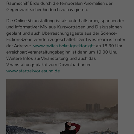
Raumschiff Erde durch die temporalen Anomalien der
Gegenwart sicher hindurch zu navigieren.
Name
be_typo_user
Die Online-Veranstaltung ist als unterhaltsamer, spannender
Anbieter
TYPO3
und informativer Mix aus Kurzvorträgen und Diskussionen
geplant und auch Überraschungsgäste aus der Science-
Laufzeit
1 Tag
Fiction-Szene werden zugeschaltet. Der Livestream ist unter
der Adresse
www.twitch.tv/lastgeektonight
ab 18:30 Uhr
Dieser Cookie teilt der Webseite mit, ob
erreichbar; Veranstaltungsbeginn ist dann um 19:00 Uhr.
ein Besucher im Typo3-Backend
Weitere Infos zur Veranstaltung und auch das
Zweck
angemeldet ist und Rechte besitzt diese
Veranstaltungsplakat zum Download unter
zu verwalten.
www.startrekvorlesung.de
Show larger version