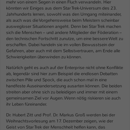
Einstellungen. Unter anderem eine zufällig
mehr von einem Segen in einen Fluch verwandeln. Hier
könnten wir Einiges aus dem Star Trek-Universum des 23.
generierte ID, für die historische
Zweck
Jahrhunderts lernen, sowohl was den Umgang miteinander,
Speicherung Ihrer vorgenommen
als auch was die Vorgehensweise beim Meistern scheinbar
Einstellungen, falls der Webseiten-
auswegloser Situationen angeht. Denn bei Star Trek machen
Betreiber dies eingestellt hat.
sich die Menschen – und andere Mitglieder der Föderation –
den technischen Fortschritt zunutze, um eine bessere Welt zu
erschaffen. Dabei handeln sie im vollen Bewusstsein der
Name
fe_typo_user / PHPSESSID
Gefahren, aber auch mit dem Selbstvertrauen, am Ende alle
Schwierigkeiten überwinden zu können.
Anbieter
TYPO3
Natürlich geht es auch auf der Enterprise nicht ohne Konflikte
Laufzeit
1 Woche
ab, legendär sind hier zum Beispiel die endlosen Debatten
zwischen Pille und Spock, die auch schon mal in eine
Dieses Cookie ist ein Standard-Session-
handfeste Auseinandersetzung ausarten können. Die beiden
Cookie von TYPO3. Es speichert im Fall
streiten aber ohne sich zu beleidigen und immer mit einem
eines Intranet-Logins die Session-ID. So
gemeinsamen Ziel vor Augen. Wenn nötig riskieren sie auch
Zweck
kann der eingeloggte Benutzer
ihr Leben füreinander.
wiedererkannt werden und es wird ihm
Dr. Hubert Zitt und Prof. Dr. Markus Groß werden bei der
Zugang zu geschützten Bereichen
Weihnachtsvorlesung am 17. Dezember zeigen, wie der
gewährt.
Geist von Star Trek der Menschheit helfen kann, das