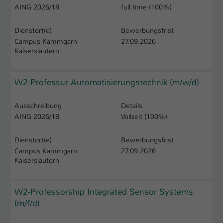
Einstellungen. Unter anderem eine zufällig
AING 2026/18
full time (100%)
generierte ID, für die historische
Zweck
Hochschule
Speicherung Ihrer vorgenommen
Dienstort(e)
Bewerbungsfrist
Einstellungen, falls der Webseiten-
Campus Kammgarn
27.09.2026
Informatik und Mikrosystemtechnik
Betreiber dies eingestellt hat.
Kaiserslautern
Name
fe_typo_user / PHPSESSID
W2-Professur Automatisierungstechnik (m/w/d)
Anbieter
TYPO3
Ausschreibung
Details
AING 2026/18
Vollzeit (100%)
Laufzeit
1 Woche
Dienstort(e)
Bewerbungsfrist
Dieses Cookie ist ein Standard-Session-
Campus Kammgarn
27.09.2026
Cookie von TYPO3. Es speichert im Fall
Kaiserslautern
eines Intranet-Logins die Session-ID. So
Zweck
kann der eingeloggte Benutzer
wiedererkannt werden und es wird ihm
W2-Professorship Integrated Sensor Systems
Zugang zu geschützten Bereichen
(m/f/d)
gewährt.