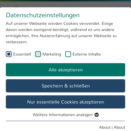
Skip to main content
Menu
University of Applied Sciences Kaiserslauter
Datenschutzeinstellungen
Studying
Open submenu
8
Auf unserer Webseite werden Cookies verwendet. Einige
davon werden zwingend benötigt, während es uns andere
You are here:
Research
Open submenu
4
News
ermöglichen, Ihre Nutzererfahrung auf unserer Webseite zu
verbessern.
University
Open submenu
8
Essentiell
Marketing
Externe Inhalte
International
Open submenu
8
Alle akzeptieren
STELLENANGEBOTE DER HOCHSCHULE
KAISERSLAUTERN
Speichern & schließen
Nur essentielle Cookies akzeptieren
Allgemeine Hinweise und Bewerber*innen-
Weitere Informationen anzeigen
Essentiell
Profil
Essentielle Cookies werden für grundlegende Funktionen
About
|
About