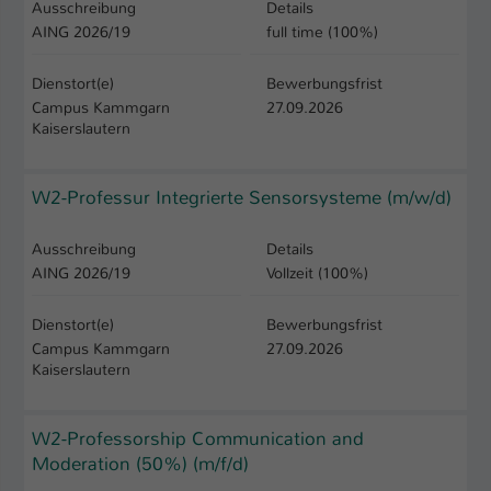
Ausschreibung
Details
AING 2026/19
full time (100%)
Name
be_typo_user
Dienstort(e)
Bewerbungsfrist
Anbieter
TYPO3
Campus Kammgarn
27.09.2026
Kaiserslautern
Laufzeit
1 Tag
Dieser Cookie teilt der Webseite mit, ob
W2-Professur Integrierte Sensorsysteme (m/w/d)
ein Besucher im Typo3-Backend
Zweck
angemeldet ist und Rechte besitzt diese
Ausschreibung
Details
zu verwalten.
AING 2026/19
Vollzeit (100%)
Dienstort(e)
Bewerbungsfrist
Campus Kammgarn
27.09.2026
Kaiserslautern
W2-Professorship Communication and
Moderation (50%) (m/f/d)