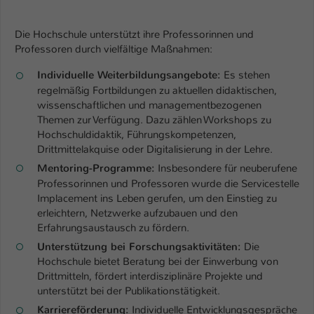
Einstellungen. Unter anderem eine zufällig
generierte ID, für die historische
Zweck
Die Hochschule unterstützt ihre Professorinnen und
Speicherung Ihrer vorgenommen
Professoren durch vielfältige Maßnahmen:
Einstellungen, falls der Webseiten-
Betreiber dies eingestellt hat.
Individuelle Weiterbildungsangebote:
Es stehen
regelmäßig Fortbildungen zu aktuellen didaktischen,
wissenschaftlichen und managementbezogenen
Name
fe_typo_user / PHPSESSID
Themen zur Verfügung. Dazu zählen Workshops zu
Hochschuldidaktik, Führungskompetenzen,
Anbieter
TYPO3
Drittmittelakquise oder Digitalisierung in der Lehre.
Mentoring-Programme:
Insbesondere für neuberufene
Laufzeit
1 Woche
Professorinnen und Professoren wurde die Servicestelle
Implacement ins Leben gerufen, um den Einstieg zu
Dieses Cookie ist ein Standard-Session-
erleichtern, Netzwerke aufzubauen und den
Cookie von TYPO3. Es speichert im Fall
Erfahrungsaustausch zu fördern.
eines Intranet-Logins die Session-ID. So
Unterstützung bei Forschungsaktivitäten:
Die
Zweck
kann der eingeloggte Benutzer
Hochschule bietet Beratung bei der Einwerbung von
wiedererkannt werden und es wird ihm
Drittmitteln, fördert interdisziplinäre Projekte und
Zugang zu geschützten Bereichen
unterstützt bei der Publikationstätigkeit.
gewährt.
Karriereförderung:
Individuelle Entwicklungsgespräche