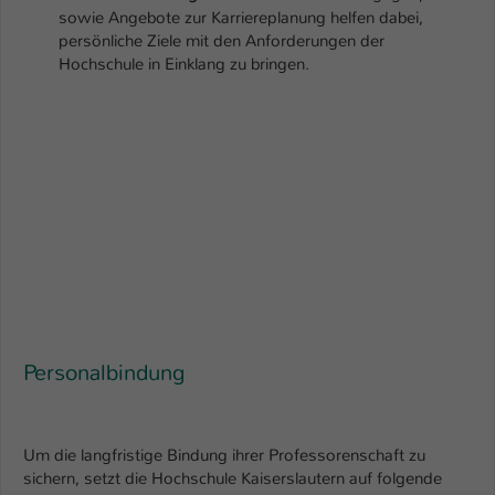
sowie Angebote zur Karriereplanung helfen dabei,
Name
be_typo_user
persönliche Ziele mit den Anforderungen der
Hochschule in Einklang zu bringen.
Anbieter
TYPO3
Laufzeit
1 Tag
Dieser Cookie teilt der Webseite mit, ob
ein Besucher im Typo3-Backend
Zweck
angemeldet ist und Rechte besitzt diese
zu verwalten.
Personalbindung
Um die langfristige Bindung ihrer Professorenschaft zu
sichern, setzt die Hochschule Kaiserslautern auf folgende