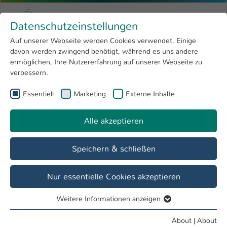
Skip to main content
Menu
University of Applied Sciences Kaiserslauter
Datenschutzeinstellungen
Studying
Open submenu
8
Auf unserer Webseite werden Cookies verwendet. Einige
davon werden zwingend benötigt, während es uns andere
You are here:
Research
Open submenu
4
Pro3 HS KL
ermöglichen, Ihre Nutzererfahrung auf unserer Webseite zu
verbessern.
University
Open submenu
8
Essentiell
Marketing
Externe Inhalte
International
Open submenu
8
Overview
Veranstaltungen
Alle akzeptieren
Speichern & schließen
Nur essentielle Cookies akzeptieren
Weitere Informationen anzeigen
Essentiell
Essentielle Cookies werden für grundlegende Funktionen
About
|
About