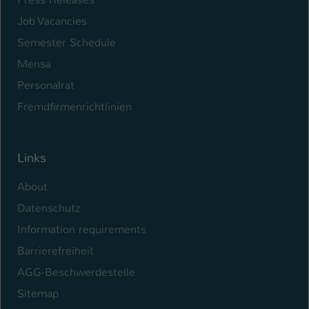
Job Vacancies
Name
be_typo_user
Semester Schedule
Anbieter
TYPO3
Mensa
Laufzeit
1 Tag
Personalrat
Fremdfirmenrichtlinien
Dieser Cookie teilt der Webseite mit, ob
ein Besucher im Typo3-Backend
Zweck
angemeldet ist und Rechte besitzt diese
Links
zu verwalten.
About
Datenschutz
Information requirements
Barrierefreiheit
AGG-Beschwerdestelle
Sitemap