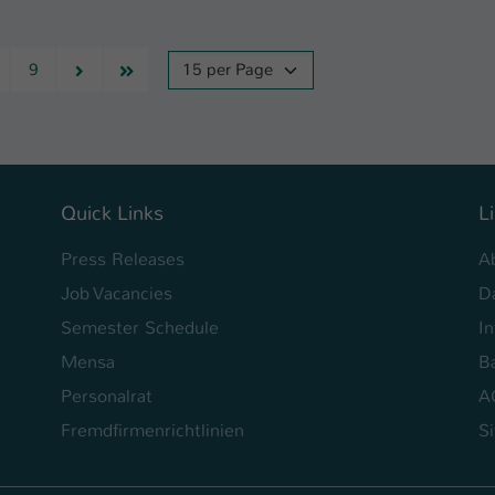
Next
Last
9
15 per Page
Quick Links
L
Press Releases
A
Job Vacancies
D
Semester Schedule
I
Mensa
Ba
Personalrat
A
Fremdfirmenrichtlinien
S