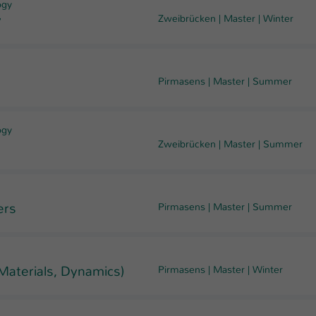
ogy
Laufzeit
1 Tag
y
Zweibrücken
|
Master
|
Winter
Dieser Cookie teilt der Webseite mit, ob ein
Zweck
Besucher im Typo3-Backend angemeldet ist und
Rechte besitzt diese zu verwalten.
Pirmasens
|
Master
|
Summer
ogy
Zweibrücken
|
Master
|
Summer
ers
Pirmasens
|
Master
|
Summer
Materials, Dynamics)
Pirmasens
|
Master
|
Winter