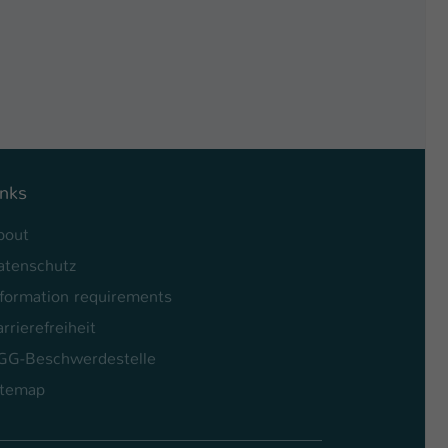
inks
bout
atenschutz
nformation requirements
rrierefreiheit
GG-Beschwerdestelle
itemap