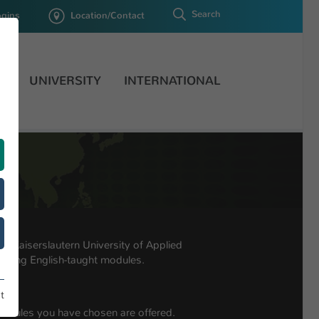
Search
ogins
Location/Contact
H
UNIVERSITY
INTERNATIONAL
at Kaiserslautern University of Applied
oosing English-taught modules.
t
odules you have chosen are offered.