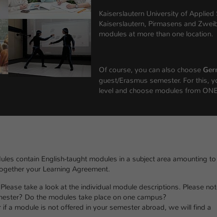
einwandfrei funktioniert.
Kaiserslautern University of Applied
Name
Cookie-Informationen anzeigen
cookie_optin
Kaiserslautern, Pirmasens and Zweibrü
modules at more than one location.
Anbieter
TYPO3
Marketing
Diese Cookies werden verwendet um das Nutzungsverhalten der
Laufzeit
1 Jahr
Of course, you can also choose
Ger
Besucher auf der Website nachzuverfolgen. Die erhobenen Daten
guest/Erasmus semester. For this, y
werden anonymisiert und ausschließlich für interne Zwecke
Dieses Cookie wird verwendet, um Ihre Cookie-
Zweck
level and choose modules from ON
verwendet.
Einstellungen für diese Website zu speichern.
Name
Cookie-Informationen anzeigen
_pk_*.*
Name
SgCookieOptin.lastPreferences
Anbieter
Hochschule Kaiserslautern
Externe Inhalte
Anbieter
TYPO3
Wir verwenden auf unserer Website externe Inhalte (Youtube,
Laufzeit
7 Tage
les contain English-taught modules in a subject area amounting to
Vimeo, Issuu), um Ihnen zusätzliche Informationen anzubieten.
Laufzeit
1 Jahr
 together your Learning Agreement.
Cookie von Matomo für Website-Analysen.
Zweck
Erzeugt statistische Daten darüber, wie der
lease take a look at the individual module descriptions. Please not
Dieser Wert speichert Ihre Consent-
Besucher die Website nutzt.
emester? Do the modules take place on one campus?
Einstellungen. Unter anderem eine zufällig
 if a module is not offered in your semester abroad, we will find a
Zweck
generierte ID, für die historische Speicherung