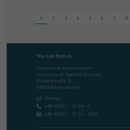
1
2
3
4
5
6
7
8
You can find us
Hochschule Kaiserslautern
University of Applied Sciences
Schoenstraße 11
67659 Kaiserslautern
Contact
+49 (0)631 / 37 24 - 0
+49 (0)631 / 37 24 - 2105