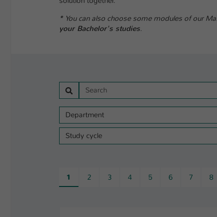
solution together.
*
You can also choose some modules of our Mast
your Bachelor's studies
.
Suche
Reset search modules
Department
Study cycle
1
2
3
4
5
6
7
8