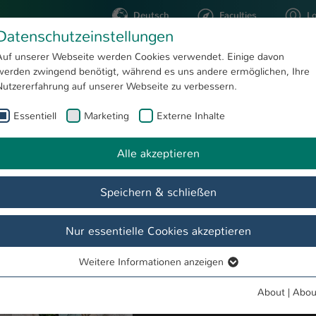
Deutsch
Faculties
L
Datenschutzeinstellungen
Kaiserslautern
Auf unserer Webseite werden Cookies verwendet. Einige davon
werden zwingend benötigt, während es uns andere ermöglichen, Ihre
STUDYING
RESEARC
Nutzererfahrung auf unserer Webseite zu verbessern.
Essentiell
Marketing
Externe Inhalte
Modules for guest/Erasmus semester in English
Alle akzeptieren
Speichern & schließen
Nur essentielle Cookies akzeptieren
For your
guest/ Erasmus semester
Sciences, you have the option of ch
Weitere Informationen anzeigen
Essentiell
Essentielle Cookies werden für grundlegende Funktionen der
About
|
Abou
Webseite benötigt. Dadurch ist gewährleistet, dass die Webseite
Please note in which
semester
the m