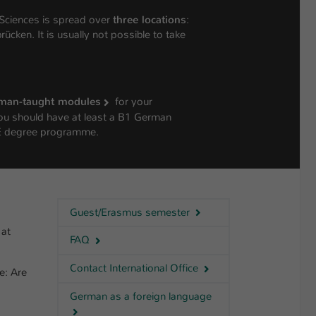
 Sciences is spread over
three locations
:
cken. It is usually not possible to take
man-taught modules
for your
ou should have at least a B1 German
E degree programme.
Guest/Erasmus semester
 at
FAQ
Contact International Office
e: Are
German as a foreign language