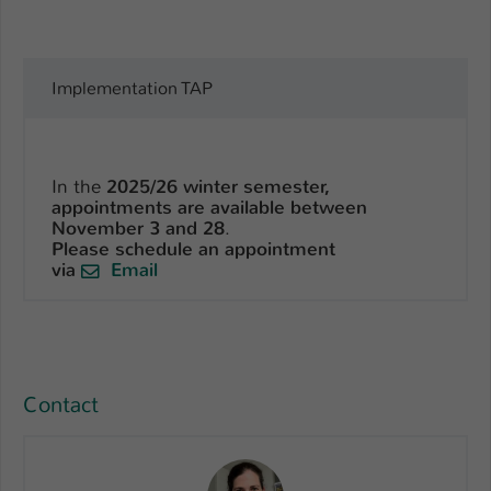
Name
be_typo_user
Anbieter
TYPO3
Implementation TAP
Laufzeit
1 Tag
Dieser Cookie teilt der Webseite mit, ob
In the
2025/26 winter semester,
ein Besucher im Typo3-Backend
appointments are available between
Zweck
November 3 and 28
.
angemeldet ist und Rechte besitzt diese
Please schedule an appointment
zu verwalten.
via
Email
Contact