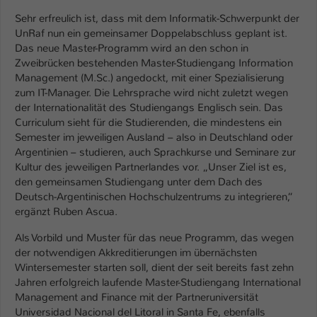
Einstellungen. Unter anderem eine zufällig
Sehr erfreulich ist, dass mit dem Informatik-Schwerpunkt der
generierte ID, für die historische
Zweck
UnRaf nun ein gemeinsamer Doppelabschluss geplant ist.
Speicherung Ihrer vorgenommen
Das neue Master-Programm wird an den schon in
Einstellungen, falls der Webseiten-
Zweibrücken bestehenden Master-Studiengang Information
Betreiber dies eingestellt hat.
Management (M.Sc.) angedockt, mit einer Spezialisierung
zum IT-Manager. Die Lehrsprache wird nicht zuletzt wegen
der Internationalität des Studiengangs Englisch sein. Das
Name
fe_typo_user / PHPSESSID
Curriculum sieht für die Studierenden, die mindestens ein
Semester im jeweiligen Ausland – also in Deutschland oder
Anbieter
TYPO3
Argentinien – studieren, auch Sprachkurse und Seminare zur
Kultur des jeweiligen Partnerlandes vor. „Unser Ziel ist es,
Laufzeit
1 Woche
den gemeinsamen Studiengang unter dem Dach des
Deutsch-Argentinischen Hochschulzentrums zu integrieren,“
Dieses Cookie ist ein Standard-Session-
ergänzt Ruben Ascua.
Cookie von TYPO3. Es speichert im Fall
eines Intranet-Logins die Session-ID. So
Als Vorbild und Muster für das neue Programm, das wegen
Zweck
kann der eingeloggte Benutzer
der notwendigen Akkreditierungen im übernächsten
wiedererkannt werden und es wird ihm
Wintersemester starten soll, dient der seit bereits fast zehn
Zugang zu geschützten Bereichen
Jahren erfolgreich laufende Master-Studiengang International
gewährt.
Management and Finance mit der Partneruniversität
Universidad Nacional del Litoral in Santa Fe, ebenfalls