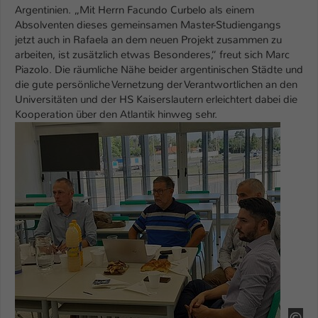
Argentinien. „Mit Herrn Facundo Curbelo als einem
Name
Absolventen dieses gemeinsamen Master-Studiengangs
be_typo_user
jetzt auch in Rafaela an dem neuen Projekt zusammen zu
arbeiten, ist zusätzlich etwas Besonderes,“ freut sich Marc
Anbieter
TYPO3
Piazolo. Die räumliche Nähe beider argentinischen Städte und
die gute persönliche Vernetzung der Verantwortlichen an den
Laufzeit
1 Tag
Universitäten und der HS Kaiserslautern erleichtert dabei die
Kooperation über den Atlantik hinweg sehr.
Dieser Cookie teilt der Webseite mit, ob
Show larger version
ein Besucher im Typo3-Backend
Zweck
angemeldet ist und Rechte besitzt diese
zu verwalten.
HS