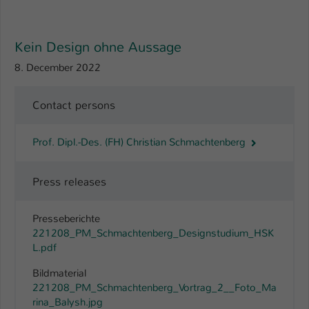
Name
be_typo_user
Kein Design ohne Aussage
Anbieter
TYPO3
8. December 2022
Laufzeit
1 Tag
Contact persons
Dieser Cookie teilt der Webseite mit, ob
ein Besucher im Typo3-Backend
Zweck
Prof. Dipl.-Des. (FH) Christian Schmachtenberg
angemeldet ist und Rechte besitzt diese
zu verwalten.
Press releases
Presseberichte
221208_PM_Schmachtenberg_Designstudium_HSK
L.pdf
Bildmaterial
221208_PM_Schmachtenberg_Vortrag_2__Foto_Ma
rina_Balysh.jpg