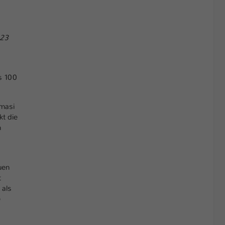
023
ls 100
omasi
kt die
n
uen
t
 als
e