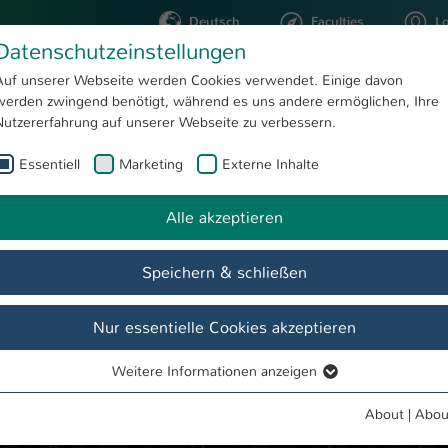
Deutsch
Faculties
L
Datenschutzeinstellungen
Kaiserslautern
Auf unserer Webseite werden Cookies verwendet. Einige davon
werden zwingend benötigt, während es uns andere ermöglichen, Ihre
STUDYING
RESEARC
Nutzererfahrung auf unserer Webseite zu verbessern.
Essentiell
Marketing
Externe Inhalte
Handarbeit: Tanz trifft bildende Kunst
Alle akzeptieren
Speichern & schließen
Nur essentielle Cookies akzeptieren
Weitere Informationen anzeigen
Essentiell
Essentielle Cookies werden für grundlegende Funktionen der
About
|
Abou
Webseite benötigt. Dadurch ist gewährleistet, dass die Webseite