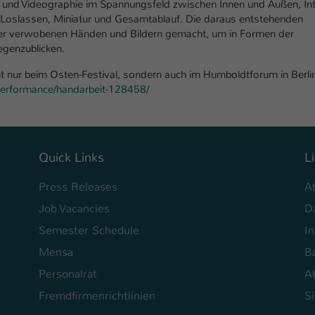
- und Videographie im Spannungsfeld zwischen Innen und Außen, Int
 Loslassen, Miniatur und Gesamtablauf. Die daraus entstehenden
der verwobenen Händen und Bildern gemacht, um in Formen der
genzublicken.
 nur beim Osten-Festival, sondern auch im Humboldtforum in Berli
rformance/handarbeit-128458/
Quick Links
L
Press Releases
A
Job Vacancies
D
Semester Schedule
I
Mensa
Ba
Personalrat
A
Fremdfirmenrichtlinien
S