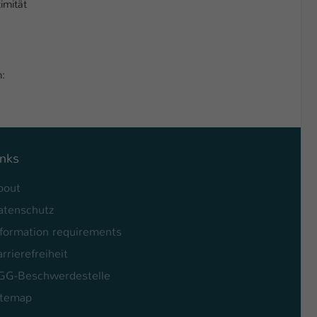
imität
n:
inks
bout
atenschutz
nformation requirements
rrierefreiheit
GG-Beschwerdestelle
itemap