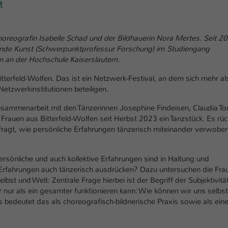
t
Laufzeit
1 Tag
Dieser Cookie teilt der Webseite mit, ob ein
horeografin Isabelle Schad und der Bildhauerin Nora Mertes. Seit 2
Zweck
Besucher im Typo3-Backend angemeldet ist und
ldende Kunst (Schwerpunktprofessur Forschung) im Studiengang
Rechte besitzt diese zu verwalten.
n an der Hochschule Kaiserslautern.
Bitterfeld-Wolfen. Das ist ein Netzwerk-Festival, an dem sich mehr a
etzwerkinstitutionen beteiligen.
Zusammenarbeit mit den Tänzerinnen Josephine Findeisen, Claudia T
rauen aus Bitterfeld-Wolfen seit Herbst 2023 ein Tanzstück. Es rüc
fragt, wie persönliche Erfahrungen tänzerisch miteinander verwobe
rsönliche und auch kollektive Erfahrungen sind in Haltung und
rfahrungen auch tänzerisch ausdrücken? Dazu untersuchen die Fra
st und Welt: Zentrale Frage hierbei ist der Begriff der Subjektivitä
 nur als ein gesamter funktionieren kann: Wie können wir uns selbst
edeutet das als choreografisch-bildnerische Praxis sowie als ein