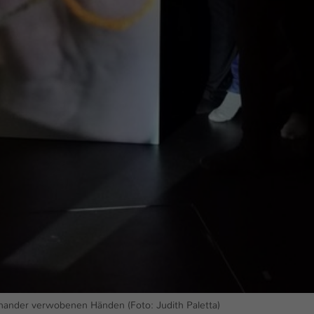
Ihrer vorgenommen Einstellungen, falls der
Webseiten-Betreiber dies eingestellt hat.
Name
fe_typo_user / PHPSESSID
Anbieter
TYPO3
Laufzeit
1 Woche
Dieses Cookie ist ein Standard-Session-Cookie
von TYPO3. Es speichert im Fall eines Intranet-
Zweck
Logins die Session-ID. So kann der eingeloggte
Benutzer wiedererkannt werden und es wird
ihm Zugang zu geschützten Bereichen gewährt.
Name
be_typo_user
Anbieter
TYPO3
nander verwobenen Händen (Foto: Judith Paletta)