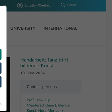
Search
ogins
Location/Contact
H
UNIVERSITY
INTERNATIONAL
Handarbeit: Tanz trifft
bildende Kunst
19. June 2024
Contact persons
Prof., MA, Dipl.
t
Meisterschülerin Bildende
Kunst, Nora Mertes