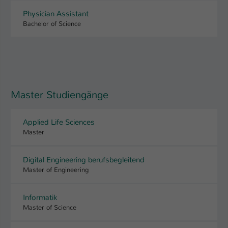
Physician Assistant
Name
be_typo_user
Bachelor of Science
Anbieter
TYPO3
Laufzeit
1 Tag
Dieser Cookie teilt der Webseite mit, ob
Master Studiengänge
ein Besucher im Typo3-Backend
Zweck
angemeldet ist und Rechte besitzt diese
zu verwalten.
Applied Life Sciences
Master
Digital Engineering berufsbegleitend
Master of Engineering
Informatik
Master of Science