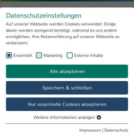
Zum Hauptinhalt springen
Menu
Hochschule Kaiserslautern
Datenschutzeinstellungen
Studium
Open submenu
8
Auf unserer Webseite werden Cookies verwendet. Einige
davon werden zwingend benötigt, während es uns andere
Sie sind hier:
Forschung
Open submenu
4
Informatik und Mikrosystemtechnik
ermöglichen, Ihre Nutzererfahrung auf unserer Webseite zu
verbessern.
Hochschule
Open submenu
8
Fachbereich
Essentiell
Marketing
Externe Inhalte
International
Open submenu
8
Informatik und Mikrosystemtechnik
Alle akzeptieren
Übersicht
Fachbereich
Speichern & schließen
Bachelor Studiengänge
Nur essentielle Cookies akzeptieren
Angewandte Informatik
Weitere Informationen anzeigen
Essentiell
Bachelor of Science
Essentielle Cookies werden für grundlegende Funktionen
Impressum
|
Datenschutz