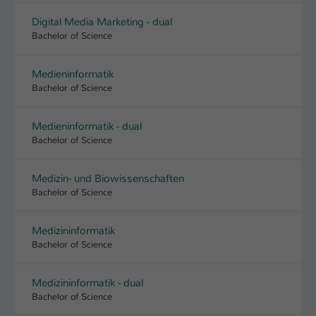
Einstellungen. Unter anderem eine zufällig
generierte ID, für die historische
Digital Media Marketing - dual
Zweck
Speicherung Ihrer vorgenommen
Bachelor of Science
Einstellungen, falls der Webseiten-
Betreiber dies eingestellt hat.
Medieninformatik
Bachelor of Science
Name
fe_typo_user / PHPSESSID
Medieninformatik - dual
Bachelor of Science
Anbieter
TYPO3
Laufzeit
1 Woche
Medizin- und Biowissenschaften
Bachelor of Science
Dieses Cookie ist ein Standard-Session-
Cookie von TYPO3. Es speichert im Fall
Medizininformatik
eines Intranet-Logins die Session-ID. So
Bachelor of Science
Zweck
kann der eingeloggte Benutzer
wiedererkannt werden und es wird ihm
Zugang zu geschützten Bereichen
Medizininformatik - dual
gewährt.
Bachelor of Science