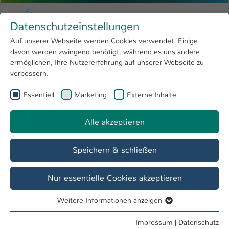
Zum Hauptinhalt springen
Menu
Hochschule Kaiserslautern
Datenschutzeinstellungen
Studium
Open submenu
8
Auf unserer Webseite werden Cookies verwendet. Einige
davon werden zwingend benötigt, während es uns andere
Sie sind hier:
Forschung
Open submenu
4
WWHK
ermöglichen, Ihre Nutzererfahrung auf unserer Webseite zu
verbessern.
Hochschule
Open submenu
8
Werkstoffkunde & Werkstoffprüfung WWHK
Essentiell
Marketing
Externe Inhalte
International
Open submenu
8
Alle akzeptieren
Übersicht
Team
Lehre
Laborausstattung
Speichern & schließen
Aktuelle Forschungsschwerpunkte
Nur essentielle Cookies akzeptieren
Charakterisierung des
Ermüdungsver
haltens
und
Weitere Informationen anzeigen
Lebensdauerberechnung mittels
StressLife
,
StrainLife
Essentiell
und
SteBLife
Essentielle Cookies werden für grundlegende Funktionen
Impressum
|
Datenschutz