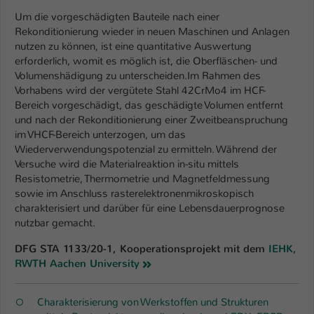
Um die vorgeschädigten Bauteile nach einer
Name
be_typo_user
Rekonditionierung wieder in neuen Maschinen und Anlagen
nutzen zu können, ist eine quantitative Auswertung
Anbieter
TYPO3
erforderlich, womit es möglich ist, die Oberfläschen- und
Volumenshädigung zu unterscheiden.Im Rahmen des
Laufzeit
1 Tag
Vorhabens wird der vergütete Stahl 42CrMo4 im HCF-
Bereich vorgeschädigt, das geschädigte Volumen entfernt
Dieser Cookie teilt der Webseite mit, ob
und nach der Rekonditionierung einer Zweitbeanspruchung
ein Besucher im Typo3-Backend
im VHCF-Bereich unterzogen, um das
Zweck
angemeldet ist und Rechte besitzt diese
Wiederverwendungspotenzial zu ermitteln. Während der
zu verwalten.
Versuche wird die Materialreaktion in-situ mittels
Resistometrie, Thermometrie und Magnetfeldmessung
sowie im Anschluss rasterelektronenmikroskopisch
charakterisiert und darüber für eine Lebensdauerprognose
nutzbar gemacht.
DFG STA 1133/20-1, Kooperationsprojekt mit dem
IEHK,
RWTH Aachen University
Charakterisierung von Werkstoffen und Strukturen