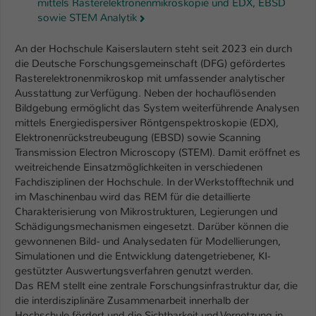
mittels Rasterelektronenmikroskopie und EDX, EBSD
sowie STEM Analytik
An der Hochschule Kaiserslautern steht seit 2023 ein durch
die Deutsche Forschungsgemeinschaft (DFG) gefördertes
Rasterelektronenmikroskop mit umfassender analytischer
Ausstattung zur Verfügung. Neben der hochauflösenden
Bildgebung ermöglicht das System weiterführende Analysen
mittels Energiedispersiver Röntgenspektroskopie (EDX),
Elektronenrückstreubeugung (EBSD) sowie Scanning
Transmission Electron Microscopy (STEM). Damit eröffnet es
weitreichende Einsatzmöglichkeiten in verschiedenen
Fachdisziplinen der Hochschule. In der Werkstofftechnik und
im Maschinenbau wird das REM für die detaillierte
Charakterisierung von Mikrostrukturen, Legierungen und
Schädigungsmechanismen eingesetzt. Darüber können die
gewonnenen Bild- und Analysedaten für Modellierungen,
Simulationen und die Entwicklung datengetriebener, KI-
gestützter Auswertungsverfahren genutzt werden.
Das REM stellt eine zentrale Forschungsinfrastruktur dar, die
die interdisziplinäre Zusammenarbeit innerhalb der
Hochschule fördert und die Sichtbarkeit und Vernetzung in