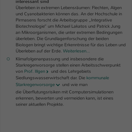
interessant sind
Überleben in extremen Lebensräumen: Flechten, Algen
Name
be_typo_user
und Cyanobakterien können das. An der Hochschule in
Pirmasens forscht die Arbeitsgruppe „Integrative
Anbieter
TYPO3
Biotechnologie“ um Michael Lakatos und Patrick Jung
an Mikroorganismen, die unter extremen Bedingungen
Laufzeit
1 Tag
überleben. Die Grundlagenforschung der beiden
Biologen bringt wichtige Erkenntnisse für das Leben und
Dieser Cookie teilt der Webseite mit, ob
Überleben auf der Erde.
Weiterlesen...
ein Besucher im Typo3-Backend
Zweck
Klimafolgenanpassung und insbesondere die
angemeldet ist und Rechte besitzt diese
Starkregenvorsorge stellen einen Arbeitsschwerpunkt
zu verwalten.
von
Prof. Illgen
und des Lehrgebiets
Siedlungswasserwirtschaft dar. Die
kommunale
Starkregenvorsorge
und wie man
die Überflutungsrisiken mit Computersimulationen
erkennen, bewerten und vermeiden kann, ist eines
seiner aktuellen Projekte.