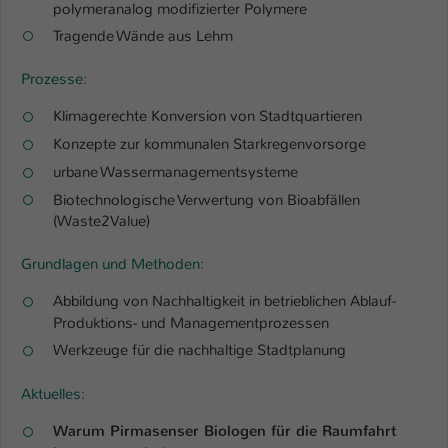
Einstellungen. Unter anderem eine zufällig
polymeranalog modifizierter Polymere
generierte ID, für die historische
Tragende Wände aus Lehm
Zweck
Speicherung Ihrer vorgenommen
Einstellungen, falls der Webseiten-
Prozesse:
Betreiber dies eingestellt hat.
Klimagerechte Konversion von Stadtquartieren
Konzepte zur kommunalen Starkregenvorsorge
Name
fe_typo_user / PHPSESSID
urbane Wassermanagementsysteme
Biotechnologische Verwertung von Bioabfällen
Anbieter
TYPO3
(Waste2Value)
Laufzeit
1 Woche
Grundlagen und Methoden:
Dieses Cookie ist ein Standard-Session-
Abbildung von Nachhaltigkeit in betrieblichen Ablauf-
Cookie von TYPO3. Es speichert im Fall
Produktions- und Managementprozessen
eines Intranet-Logins die Session-ID. So
Werkzeuge für die nachhaltige Stadtplanung
Zweck
kann der eingeloggte Benutzer
wiedererkannt werden und es wird ihm
Aktuelles:
Zugang zu geschützten Bereichen
gewährt.
Warum Pirmasenser Biologen für die Raumfahrt