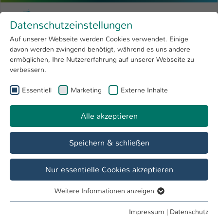
Zum Hauptinhalt springen
Menu
Hochschule Kaiserslautern
Datenschutzeinstellungen
Studium
Open submenu
8
Auf unserer Webseite werden Cookies verwendet. Einige
davon werden zwingend benötigt, während es uns andere
Sie sind hier:
Forschung
Open submenu
4
Forschungsschwerpunkte
ermöglichen, Ihre Nutzererfahrung auf unserer Webseite zu
verbessern.
Hochschule
Open submenu
8
Sustainable Materials Products and
Essentiell
Marketing
Externe Inhalte
International
Open submenu
8
Processes
Alle akzeptieren
Übersicht
Profil
Mitglieder
Projekte
Speichern & schließen
Nur essentielle Cookies akzeptieren
Sustainable Materials Products and
Processes (STAMP)
Weitere Informationen anzeigen
Essentiell
Die Frage nach der Nachhaltigkeit unserer Art des
Essentielle Cookies werden für grundlegende Funktionen
Wirtschaftens und damit insbesondere der Entwicklung und
Impressum
|
Datenschutz