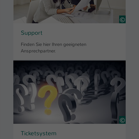
46227
Support
Finden Sie hier Ihren geeigneten
Ansprechpartner.
63872
Ticketsystem