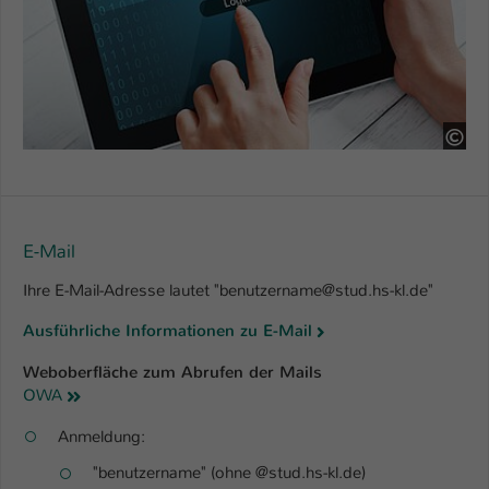
Name
be_typo_user
Anbieter
TYPO3
Laufzeit
1 Tag
92
Dieser Cookie teilt der Webseite mit, ob
ein Besucher im Typo3-Backend
Zweck
angemeldet ist und Rechte besitzt diese
E-Mail
zu verwalten.
Ihre E-Mail-Adresse lautet "benutzername@stud.hs-kl.de"
Ausführliche Informationen zu E-Mail
Weboberfläche zum Abrufen der Mails
OWA
Anmeldung:
"benutzername" (ohne @stud.hs-kl.de)