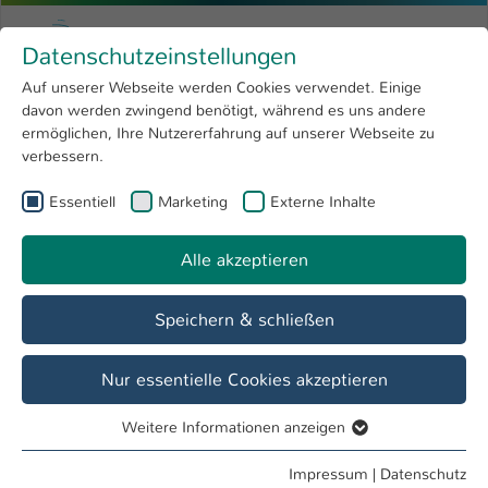
Zum Hauptinhalt springen
Menu
Hochschule Kaiserslautern
Datenschutzeinstellungen
Studium
Open submenu
8
Auf unserer Webseite werden Cookies verwendet. Einige
davon werden zwingend benötigt, während es uns andere
Sie sind hier:
Forschung
Open submenu
4
Dienste
ermöglichen, Ihre Nutzererfahrung auf unserer Webseite zu
verbessern.
Hochschule
Open submenu
8
Rechenzentrum
Essentiell
Marketing
Externe Inhalte
International
Open submenu
8
IT-Dienstleistungen für die Hochschule
Alle akzeptieren
Kaiserslautern
Speichern & schließen
Übersicht
Anleitungen
Support
Nur essentielle Cookies akzeptieren
Weitere Informationen anzeigen
Essentiell
Willkommen!
Essentielle Cookies werden für grundlegende Funktionen
Impressum
|
Datenschutz