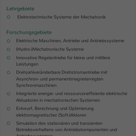
Einstellungen. Unter anderem eine zufällig
Lehrgebiete
generierte ID, für die historische
Zweck
Speicherung Ihrer vorgenommen
Elektrotechnische Systeme der Mechatronik
Einstellungen, falls der Webseiten-
Betreiber dies eingestellt hat.
Forschungsgebiete
Elektrische Maschinen, Antriebe und Antriebssysteme
Name
fe_typo_user / PHPSESSID
(Hydro-)Mechatronische Systeme
Innovative Regelantriebe für kleine und mittlere
Anbieter
TYPO3
Leistungen
Drehzahlveränderbare Drehstromantriebe mit
Laufzeit
1 Woche
Asynchron- und permanentmagneterregten
Synchronmaschinen
Dieses Cookie ist ein Standard-Session-
Integrierte energie- und ressourceneffiziente elektrische
Cookie von TYPO3. Es speichert im Fall
Aktuatoren in mechatronischen Systemen
eines Intranet-Logins die Session-ID. So
Zweck
kann der eingeloggte Benutzer
Entwurf, Berechnung und Optimierung
wiedererkannt werden und es wird ihm
elektromagnetischer (Soft-)Aktoren
Zugang zu geschützten Bereichen
Simulation des stationären und transienten
gewährt.
Betriebsverhaltens von Antriebskomponenten und