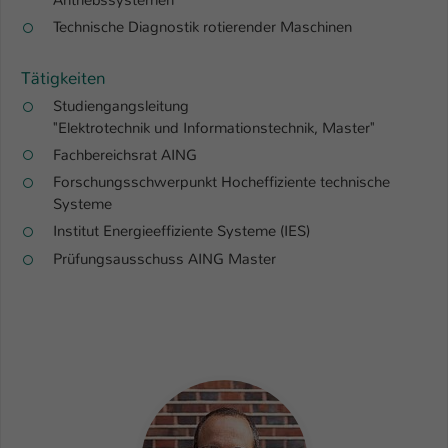
Antriebssystemen
Technische Diagnostik rotierender Maschinen
Name
be_typo_user
Anbieter
Tätigkeiten
TYPO3
Studiengangsleitung
Laufzeit
1 Tag
"Elektrotechnik und Informationstechnik, Master"
Fachbereichsrat AING
Dieser Cookie teilt der Webseite mit, ob
Forschungsschwerpunkt Hocheffiziente technische
ein Besucher im Typo3-Backend
Zweck
Systeme
angemeldet ist und Rechte besitzt diese
zu verwalten.
Institut Energieeffiziente Systeme (IES)
Prüfungsausschuss AING Master