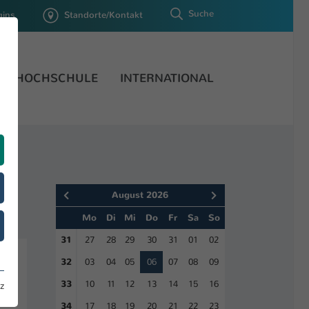
Suche
gins
Standorte/Kontakt
HOCHSCHULE
INTERNATIONAL
August 2026
Mo
Di
Mi
Do
Fr
Sa
So
31
27
28
29
30
31
01
02
32
03
04
05
06
07
08
09
33
10
11
12
13
14
15
16
z
34
17
18
19
20
21
22
23