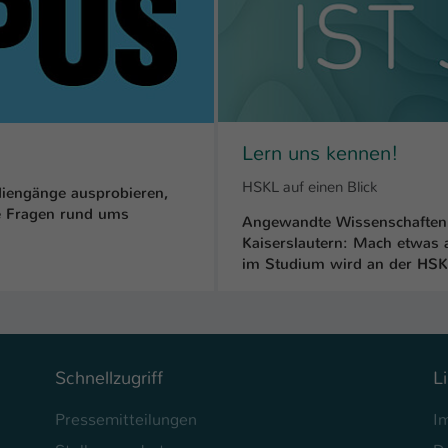
Ihrer vorgenommen Einstellungen, falls der
Webseiten-Betreiber dies eingestellt hat.
Name
fe_typo_user / PHPSESSID
Anbieter
TYPO3
Lern uns kennen!
Laufzeit
1 Woche
HSKL auf einen Blick
iengänge ausprobieren,
le Fragen rund ums
Angewandte Wissenschaften 
Dieses Cookie ist ein Standard-Session-Cookie
Kaiserslautern: Mach etwas
von TYPO3. Es speichert im Fall eines Intranet-
im Studium wird an der HSKL
Zweck
Logins die Session-ID. So kann der eingeloggte
Benutzer wiedererkannt werden und es wird
ihm Zugang zu geschützten Bereichen gewährt.
Name
be_typo_user
Schnellzugriff
L
Anbieter
TYPO3
Pressemitteilungen
I