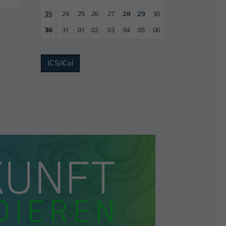
35
24
25
26
27
28
29
30
36
31
01
02
03
04
05
06
ICS/iCal