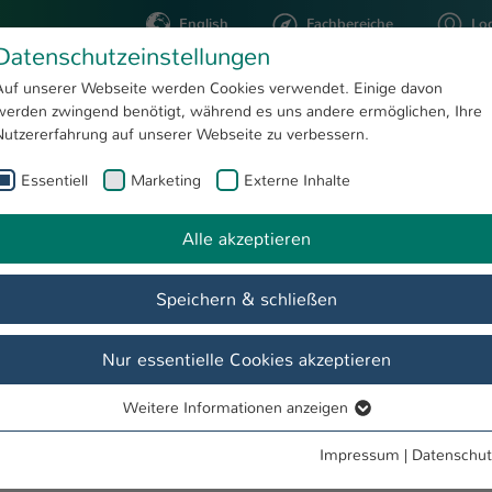
English
Fachbereiche
Lo
Datenschutzeinstellungen
Auf unserer Webseite werden Cookies verwendet. Einige davon
werden zwingend benötigt, während es uns andere ermöglichen, Ihre
STUDIUM
FORSCHUNG
Nutzererfahrung auf unserer Webseite zu verbessern.
Essentiell
Marketing
Externe Inhalte
Alle akzeptieren
Speichern & schließen
Nur essentielle Cookies akzeptieren
Weitere Informationen anzeigen
Essentiell
Essentielle Cookies werden für grundlegende Funktionen der
Impressum
|
Datenschut
und Studium
Webseite benötigt. Dadurch ist gewährleistet, dass die Webseite