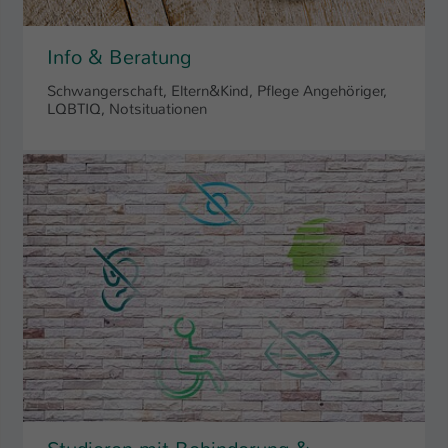
Name
be_typo_user
Info & Beratung
Anbieter
TYPO3
Schwangerschaft, Eltern&Kind, Pflege Angehöriger,
LQBTIQ, Notsituationen
Laufzeit
1 Tag
Dieser Cookie teilt der Webseite mit, ob
ein Besucher im Typo3-Backend
Zweck
angemeldet ist und Rechte besitzt diese
zu verwalten.