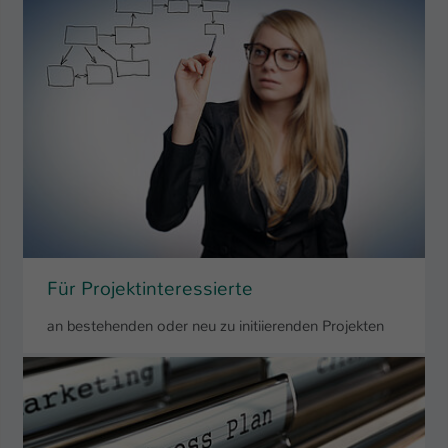
Name
be_typo_user
Anbieter
TYPO3
Laufzeit
1 Tag
Dieser Cookie teilt der Webseite mit, ob
ein Besucher im Typo3-Backend
Zweck
angemeldet ist und Rechte besitzt diese
zu verwalten.
Für Projektinteressierte
an bestehenden oder neu zu initiierenden Projekten