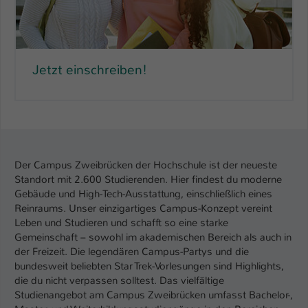
Name
be_typo_user
Anbieter
TYPO3
Jetzt einschreiben!
Laufzeit
1 Tag
Dieser Cookie teilt der Webseite mit, ob
ein Besucher im Typo3-Backend
Zweck
angemeldet ist und Rechte besitzt diese
zu verwalten.
Der Campus Zweibrücken der Hochschule ist der neueste
Standort mit 2.600 Studierenden. Hier findest du moderne
Gebäude und High-Tech-Ausstattung, einschließlich eines
Reinraums. Unser einzigartiges Campus-Konzept vereint
Leben und Studieren und schafft so eine starke
Gemeinschaft – sowohl im akademischen Bereich als auch in
der Freizeit. Die legendären Campus-Partys und die
bundesweit beliebten Star Trek-Vorlesungen sind Highlights,
die du nicht verpassen solltest. Das vielfältige
Studienangebot am Campus Zweibrücken umfasst Bachelor-,