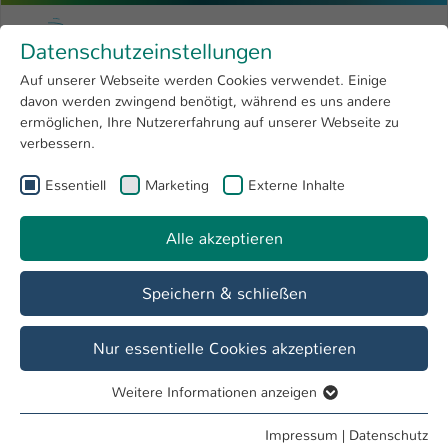
Zum Hauptinhalt springen
Menu
Hochschule Kaiserslautern
Datenschutzeinstellungen
Studium
Open submenu
8
Auf unserer Webseite werden Cookies verwendet. Einige
davon werden zwingend benötigt, während es uns andere
Sie sind hier:
Forschung
Open submenu
4
Kontakte und Anfahrt
ermöglichen, Ihre Nutzererfahrung auf unserer Webseite zu
verbessern.
Hochschule
Open submenu
8
Essentiell
Marketing
Externe Inhalte
International
Open submenu
8
Alle akzeptieren
Speichern & schließen
Nur essentielle Cookies akzeptieren
Weitere Informationen anzeigen
Essentiell
Essentielle Cookies werden für grundlegende Funktionen
Impressum
|
Datenschutz