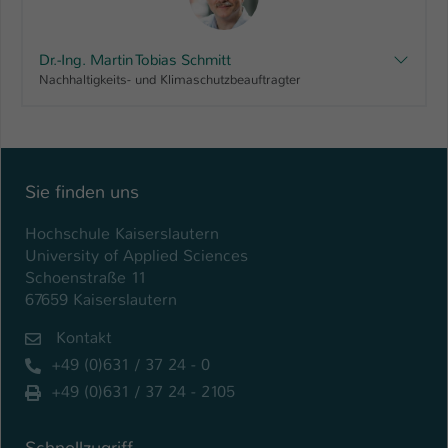
Name
be_typo_user
Dr.-Ing. Martin Tobias Schmitt
Anbieter
TYPO3
Nachhaltigkeits- und Klimaschutzbeauftragter
Laufzeit
1 Tag
Dieser Cookie teilt der Webseite mit, ob
ein Besucher im Typo3-Backend
Sie finden uns
Zweck
angemeldet ist und Rechte besitzt diese
zu verwalten.
Hochschule Kaiserslautern
University of Applied Sciences
Schoenstraße 11
67659 Kaiserslautern
Kontakt
+49 (0)631 / 37 24 - 0
+49 (0)631 / 37 24 - 2105