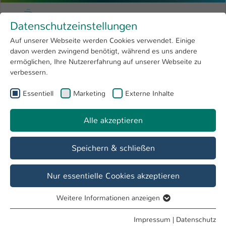
Zum Hauptinhalt springen
Menu
Hochschule Kaiserslautern
Datenschutzeinstellungen
Studium
Open submenu
8
Auf unserer Webseite werden Cookies verwendet. Einige
davon werden zwingend benötigt, während es uns andere
Sie sind hier:
Forschung
Open submenu
4
Referate & Stabsstellen
ermöglichen, Ihre Nutzererfahrung auf unserer Webseite zu
verbessern.
Hochschule
Open submenu
8
Stabsstelle Nachhaltigkeit
Essentiell
Marketing
Externe Inhalte
International
Open submenu
8
Alle akzeptieren
Übersicht
Repair Café
Klimaschutz
Speichern & schließen
Stabsstelle Nachhaltigkeit
Nachhaltigkeits-, Klimaschutz- und
Nur essentielle Cookies akzeptieren
Energiemanagement
Weitere Informationen anzeigen
Zentrale Aufgabe der Stabsstelle ist die Verankerung der
Essentiell
Themen Nachhaltigkeit, Klimaschutz und
Essentielle Cookies werden für grundlegende Funktionen
Impressum
|
Datenschutz
Energiemanagement in der Organisation der Hochschule