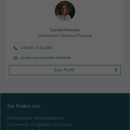
Carolin Wenske
Mitarbeiterin Dezernat Personal
+49 631 3724-2462
carolin.wenske(at)hs-kl(dot)de
Zum Profil
Sie finden uns
Hochschule Kaiserslautern
University of Applied Sciences