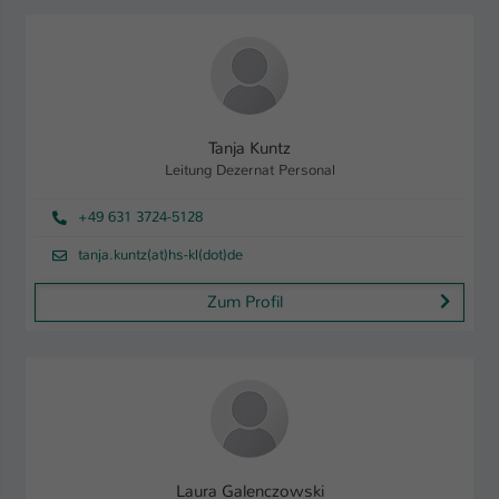
Name
be_typo_user
Anbieter
TYPO3
Laufzeit
1 Tag
Tanja Kuntz
Leitung Dezernat Personal
Dieser Cookie teilt der Webseite mit, ob
ein Besucher im Typo3-Backend
Zweck
+49 631 3724-5128
angemeldet ist und Rechte besitzt diese
zu verwalten.
tanja.kuntz(at)hs-kl(dot)de
Zum Profil
Laura Galenczowski