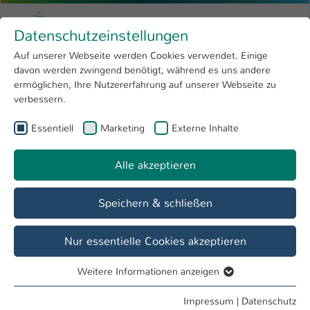
Zum Hauptinhalt springen
Menu
Hochschule Kaiserslautern
Datenschutzeinstellungen
Studium
Open submenu
8
Auf unserer Webseite werden Cookies verwendet. Einige
davon werden zwingend benötigt, während es uns andere
Sie sind hier:
Forschung
Open submenu
4
Dezernate
ermöglichen, Ihre Nutzererfahrung auf unserer Webseite zu
verbessern.
Hochschule
Open submenu
8
Essentiell
Marketing
Externe Inhalte
Dezernat Personal
International
Open submenu
8
Alle akzeptieren
Speichern & schließen
Nur essentielle Cookies akzeptieren
Weitere Informationen anzeigen
Essentiell
Essentielle Cookies werden für grundlegende Funktionen
Impressum
|
Datenschutz