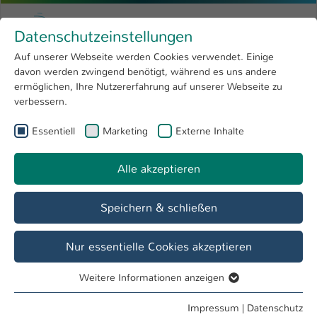
Zum Hauptinhalt springen
Menu
Hochschule Kaiserslautern
Datenschutzeinstellungen
Studium
Open submenu
8
Auf unserer Webseite werden Cookies verwendet. Einige
davon werden zwingend benötigt, während es uns andere
Sie sind hier:
Forschung
Open submenu
4
Profil
ermöglichen, Ihre Nutzererfahrung auf unserer Webseite zu
verbessern.
Hochschule
Open submenu
8
Essentiell
Marketing
Externe Inhalte
Vision & Leitbild der Hochschule
International
Open submenu
8
Kaiserslautern
Alle akzeptieren
Vision
Speichern & schließen
Nur essentielle Cookies akzeptieren
Weitere Informationen anzeigen
Essentiell
Essentielle Cookies werden für grundlegende Funktionen
Impressum
|
Datenschutz