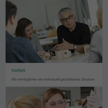
Name
be_typo_user
Anbieter
TYPO3
Laufzeit
1 Tag
Dieser Cookie teilt der Webseite mit, ob
ein Besucher im Typo3-Backend
Zweck
angemeldet ist und Rechte besitzt diese
zu verwalten.
Vielfalt
Wir ermöglichen ein individuell gestaltbares Studium