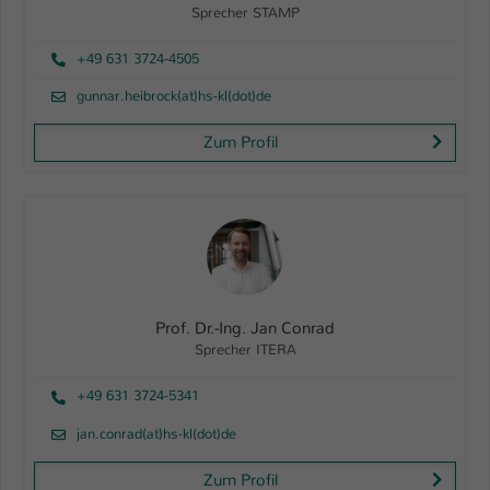
Sprecher STAMP
+49 631 3724-4505
gunnar.heibrock(at)hs-kl(dot)de
Zum Profil
Prof. Dr.-Ing. Jan Conrad
Sprecher ITERA
+49 631 3724-5341
jan.conrad(at)hs-kl(dot)de
Zum Profil