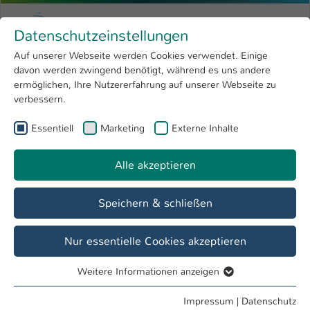
Zum Hauptinhalt springen
Menu
Hochschule Kaiserslautern
Datenschutzeinstellungen
Studium
Open submenu
8
Auf unserer Webseite werden Cookies verwendet. Einige
davon werden zwingend benötigt, während es uns andere
Sie sind hier:
Forschung
Open submenu
4
Forschung
ermöglichen, Ihre Nutzererfahrung auf unserer Webseite zu
verbessern.
Hochschule
Open submenu
8
Essentiell
Marketing
Externe Inhalte
International
Open submenu
8
Alle akzeptieren
Speichern & schließen
Nur essentielle Cookies akzeptieren
Weitere Informationen anzeigen
Essentiell
Waste2Value
Essentielle Cookies werden für grundlegende Funktionen
Impressum
|
Datenschutz