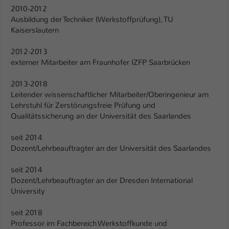
Einstellungen. Unter anderem eine zufällig
2010-2012
generierte ID, für die historische
Ausbildung der Techniker (Werkstoffprüfung), TU
Zweck
Speicherung Ihrer vorgenommen
Kaiserslautern
Einstellungen, falls der Webseiten-
Betreiber dies eingestellt hat.
2012-2013
externer Mitarbeiter am Fraunhofer IZFP Saarbrücken
Name
fe_typo_user / PHPSESSID
2013-2018
Leitender wissenschaftlicher Mitarbeiter/Oberingenieur am
Anbieter
TYPO3
Lehrstuhl für Zerstörungsfreie Prüfung und
Qualitätssicherung an der Universität des Saarlandes
Laufzeit
1 Woche
seit 2014
Dieses Cookie ist ein Standard-Session-
Dozent/Lehrbeauftragter an der Universität des Saarlandes
Cookie von TYPO3. Es speichert im Fall
eines Intranet-Logins die Session-ID. So
seit 2014
Zweck
Dozent/Lehrbeauftragter an der Dresden International
kann der eingeloggte Benutzer
University
wiedererkannt werden und es wird ihm
Zugang zu geschützten Bereichen
seit 2018
gewährt.
Professor im Fachbereich Werkstoffkunde und