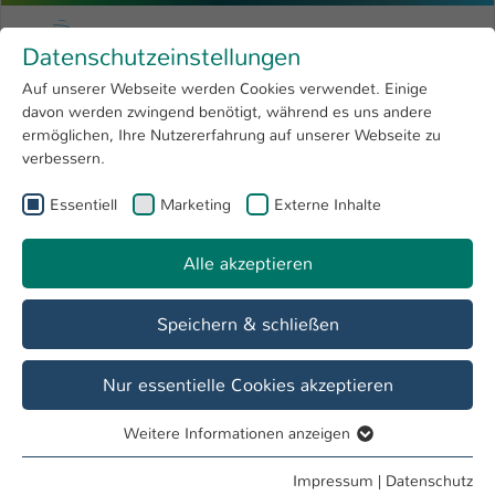
Zum Hauptinhalt springen
Menu
Hochschule Kaiserslautern
Datenschutzeinstellungen
Studium
Open submenu
8
Auf unserer Webseite werden Cookies verwendet. Einige
davon werden zwingend benötigt, während es uns andere
Sie sind hier:
Forschung
Open submenu
4
Prof. Priv.-Doz. Dr.-Ing. habil. Peter Starke
Profil
ermöglichen, Ihre Nutzererfahrung auf unserer Webseite zu
verbessern.
Hochschule
Open submenu
8
Prof. Priv.-Doz. Dr.-Ing. habil. Peter Starke
Essentiell
Marketing
Externe Inhalte
International
Open submenu
8
Alle akzeptieren
Übersicht
Veranstaltungen
Speichern & schließen
Biographie
1997-2002
Nur essentielle Cookies akzeptieren
Studium des Maschinenbaus, TU Kaiserslautern (Dipl.-Ing.,
M.Sc.)
Weitere Informationen anzeigen
Essentiell
2002-2007
Essentielle Cookies werden für grundlegende Funktionen
Impressum
|
Datenschutz