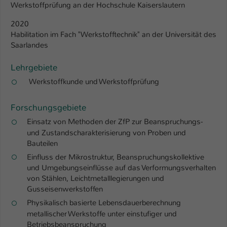
Werkstoffprüfung an der Hochschule Kaiserslautern
Name
be_typo_user
2020
Habilitation im Fach "Werkstofftechnik" an der Universität des
Anbieter
TYPO3
Saarlandes
Laufzeit
1 Tag
Lehrgebiete
Werkstoffkunde und Werkstoffprüfung
Dieser Cookie teilt der Webseite mit, ob
ein Besucher im Typo3-Backend
Zweck
angemeldet ist und Rechte besitzt diese
Forschungsgebiete
zu verwalten.
Einsatz von Methoden der ZfP zur Beanspruchungs-
und Zustandscharakterisierung von Proben und
Bauteilen
Einfluss der Mikrostruktur, Beanspruchungskollektive
und Umgebungseinflüsse auf das Verformungsverhalten
von Stählen, Leichtmetalllegierungen und
Gusseisenwerkstoffen
Physikalisch basierte Lebensdauerberechnung
metallischer Werkstoffe unter einstufiger und
Betriebsbeanspruchung