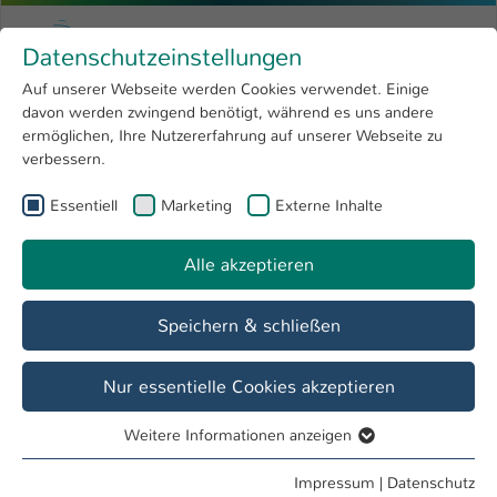
Zum Hauptinhalt springen
Menu
Hochschule Kaiserslautern
Datenschutzeinstellungen
Studium
Open submenu
8
Auf unserer Webseite werden Cookies verwendet. Einige
davon werden zwingend benötigt, während es uns andere
Sie sind hier:
Forschung
Open submenu
4
Aus dem Ausland
ermöglichen, Ihre Nutzererfahrung auf unserer Webseite zu
verbessern.
Hochschule
Open submenu
8
Essentiell
Marketing
Externe Inhalte
Lo más importante en español
International
Open submenu
8
Alle akzeptieren
Quiénes somos
Speichern & schließen
Nuestro objetivo
Nur essentielle Cookies akzeptieren
Weitere Informationen anzeigen
Essentiell
Información & Folletos
Essentielle Cookies werden für grundlegende Funktionen
Impressum
|
Datenschutz