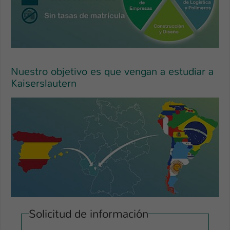
Name
be_typo_user
Anbieter
TYPO3
Laufzeit
1 Tag
Nuestro objetivo es que vengan a estudiar a
Kaiserslautern
Dieser Cookie teilt der Webseite mit, ob
ein Besucher im Typo3-Backend
Zweck
angemeldet ist und Rechte besitzt diese
zu verwalten.
Solicitud de información