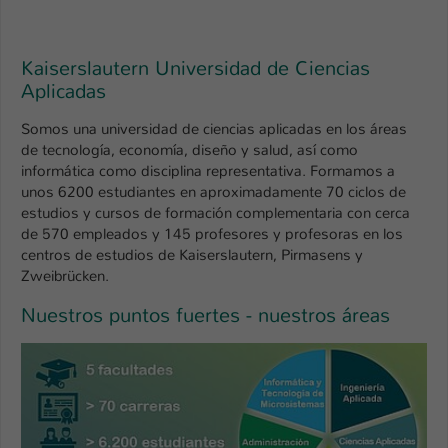
Einstellungen. Unter anderem eine zufällig
generierte ID, für die historische
Zweck
Speicherung Ihrer vorgenommen
Kaiserslautern Universidad de Ciencias
Einstellungen, falls der Webseiten-
Aplicadas
Betreiber dies eingestellt hat.
Somos una universidad de ciencias aplicadas en los áreas
de tecnología, economía, diseño y salud, así como
Name
fe_typo_user / PHPSESSID
informática como disciplina representativa. Formamos a
unos 6200 estudiantes en aproximadamente 70 ciclos de
Anbieter
TYPO3
estudios y cursos de formación complementaria con cerca
de 570 empleados y 145 profesores y profesoras en los
Laufzeit
1 Woche
centros de estudios de Kaiserslautern, Pirmasens y
Zweibrücken.
Dieses Cookie ist ein Standard-Session-
Cookie von TYPO3. Es speichert im Fall
Nuestros puntos fuertes - nuestros áreas
eines Intranet-Logins die Session-ID. So
Zweck
kann der eingeloggte Benutzer
wiedererkannt werden und es wird ihm
Zugang zu geschützten Bereichen
gewährt.