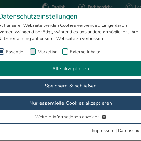
English
Fachbereiche
Lo
Datenschutzeinstellungen
Auf unserer Webseite werden Cookies verwendet. Einige davon
werden zwingend benötigt, während es uns andere ermöglichen, Ihre
STUDIUM
FORSCHUNG
Nutzererfahrung auf unserer Webseite zu verbessern.
Essentiell
Marketing
Externe Inhalte
Fristen
Bewerbung aus Deutschland
Alle akzeptieren
Speichern & schließen
achelor
Master
Wichtige Unterlagen
Zur Einschreibung
Nur essentielle Cookies akzeptieren
ewerbung die folgenden Fristen zu beachten.
Weitere Informationen anzeigen
Essentiell
rikulation einschließlich aller erforderlichen Unterlagen online im 
Essentielle Cookies werden für grundlegende Funktionen der
Impressum
|
Datenschut
Webseite benötigt. Dadurch ist gewährleistet, dass die Webseite