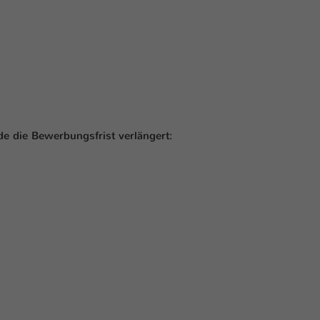
Laufzeit
1 Tag
Dieser Cookie teilt der Webseite mit, ob ein
Zweck
Besucher im Typo3-Backend angemeldet ist und
Rechte besitzt diese zu verwalten.
 die Bewerbungsfrist verlängert: