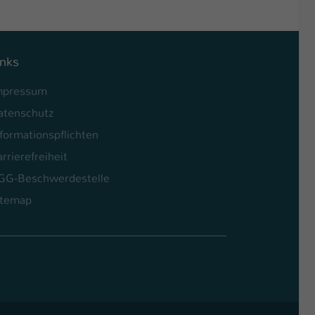
inks
mpressum
atenschutz
formationspflichten
rrierefreiheit
GG-Beschwerdestelle
itemap
l