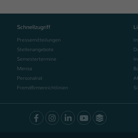
Schnellzugriff
L
Pressemitteilungen
I
Stellenangebote
D
Semestertermine
In
Mensa
Ba
Personalrat
A
Fremdfirmenrichtlinien
S
Facebook
Instagram
LinkedIn
Youtube
SocialWal