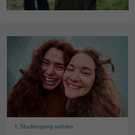
Name
be_typo_user
Anbieter
TYPO3
Laufzeit
1 Tag
Dieser Cookie teilt der Webseite mit, ob
ein Besucher im Typo3-Backend
Zweck
angemeldet ist und Rechte besitzt diese
zu verwalten.
1. Studiengang wählen