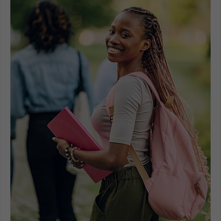
Einstellungen. Unter anderem eine zufällig
generierte ID, für die historische
Zweck
Speicherung Ihrer vorgenommen
Einstellungen, falls der Webseiten-
Betreiber dies eingestellt hat.
Name
fe_typo_user / PHPSESSID
Anbieter
TYPO3
Laufzeit
1 Woche
Dieses Cookie ist ein Standard-Session-
Cookie von TYPO3. Es speichert im Fall
eines Intranet-Logins die Session-ID. So
Zweck
kann der eingeloggte Benutzer
wiedererkannt werden und es wird ihm
Zugang zu geschützten Bereichen
gewährt.