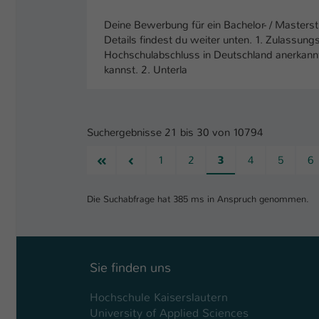
Deine Bewerbung für ein Bachelor- / Master
Details findest du weiter unten. 1. Zulassun
Hochschulabschluss in Deutschland anerkannt
kannst. 2. Unterla
Suchergebnisse 21 bis 30 von 10794
Erste
Vorherige
1
2
3
4
5
6
Die Suchabfrage hat 385 ms in Anspruch genommen.
Sie finden uns
Hochschule Kaiserslautern
University of Applied Sciences