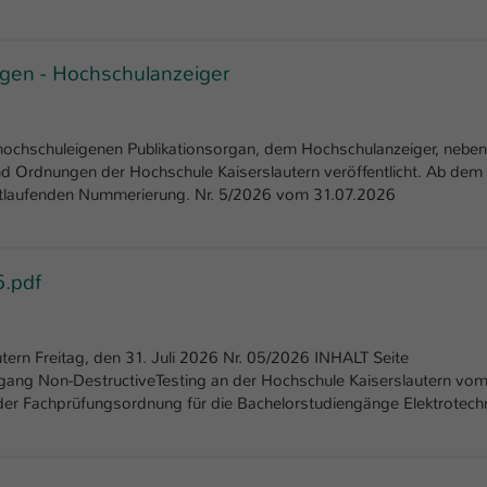
Laufzeit
1 Tag
Dieser Cookie teilt der Webseite mit, ob ein
gen - Hochschulanzeiger
Zweck
Besucher im Typo3-Backend angemeldet ist und
Rechte besitzt diese zu verwalten.
hochschuleigenen Publikationsorgan, dem Hochschulanzeiger, neben
d Ordnungen der Hochschule Kaiserslautern veröffentlicht. Ab dem
 fortlaufenden Nummerierung. Nr. 5/2026 vom 31.07.2026
.pdf
ern Freitag, den 31. Juli 2026 Nr. 05/2026 INHALT Seite
ang Non-DestructiveTesting an der Hochschule Kaiserslautern vo
er Fachprüfungsordnung für die Bachelorstudiengänge Elektrotech