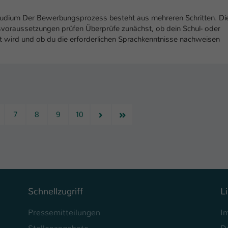
studium Der Bewerbungsprozess besteht aus mehreren Schritten. Di
gsvoraussetzungen prüfen Überprüfe zunächst, ob dein Schul- oder
 wird und ob du die erforderlichen Sprachkenntnisse nachweisen
Nächste
Letzte
7
8
9
10
Schnellzugriff
L
Pressemitteilungen
I