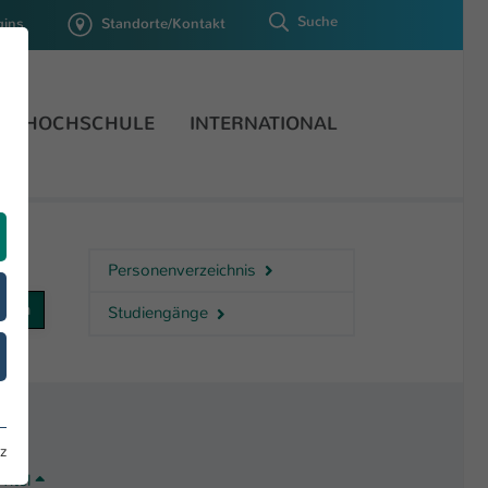
Suche
gins
Standorte/Kontakt
HOCHSCHULE
INTERNATIONAL
Personenverzeichnis
Studiengänge
z
Titel