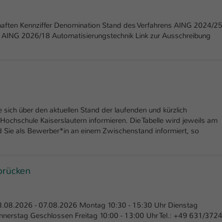
Ihrer vorgenommen Einstellungen, falls der
Webseiten-Betreiber dies eingestellt hat.
aften Kennziffer Denomination Stand des Verfahrens AING 2024/2
l AING 2026/18 Automatisierungstechnik Link zur Ausschreibung
Name
fe_typo_user / PHPSESSID
Anbieter
TYPO3
Laufzeit
1 Woche
 sich über den aktuellen Stand der laufenden und kürzlich
Dieses Cookie ist ein Standard-Session-Cookie
chschule Kaiserslautern informieren. Die Tabelle wird jeweils am
von TYPO3. Es speichert im Fall eines Intranet-
d Sie als Bewerber*in an einem Zwischenstand informiert, so
Zweck
Logins die Session-ID. So kann der eingeloggte
Benutzer wiedererkannt werden und es wird
ihm Zugang zu geschützten Bereichen gewährt.
brücken
Name
be_typo_user
.08.2026 - 07.08.2026 Montag 10:30 - 15:30 Uhr Dienstag
Anbieter
TYPO3
nerstag Geschlossen Freitag 10:00 - 13:00 Uhr Tel.: +49 631/3724