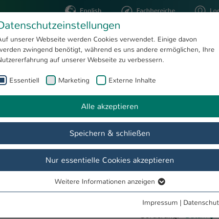
English
Fachbereiche
Lo
Datenschutzeinstellungen
Auf unserer Webseite werden Cookies verwendet. Einige davon
werden zwingend benötigt, während es uns andere ermöglichen, Ihre
STUDIUM
FORSCHUNG
Nutzererfahrung auf unserer Webseite zu verbessern.
Essentiell
Marketing
Externe Inhalte
Alle akzeptieren
Speichern & schließen
Nur essentielle Cookies akzeptieren
Weitere Informationen anzeigen
Essentiell
Essentielle Cookies werden für grundlegende Funktionen der
Impressum
|
Datenschut
Webseite benötigt. Dadurch ist gewährleistet, dass die Webseite
Sortierung:
Datum