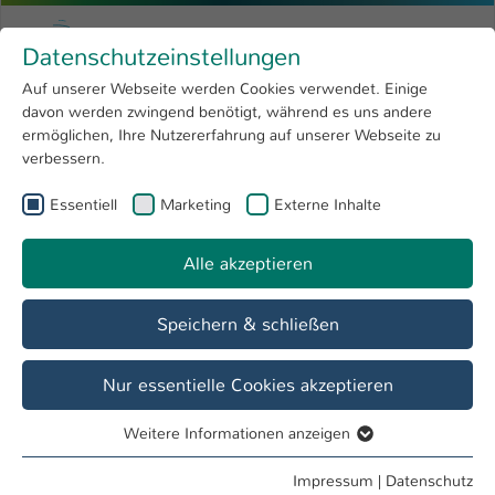
Zum Hauptinhalt springen
Menu
Hochschule Kaiserslautern
Datenschutzeinstellungen
Studium
Open submenu
8
Auf unserer Webseite werden Cookies verwendet. Einige
davon werden zwingend benötigt, während es uns andere
Sie sind hier:
Forschung
Open submenu
4
Qualitätsmanagement
ermöglichen, Ihre Nutzererfahrung auf unserer Webseite zu
verbessern.
Hochschule
Open submenu
8
Essentiell
Marketing
Externe Inhalte
International
Open submenu
8
Alle akzeptieren
Speichern & schließen
Nur essentielle Cookies akzeptieren
Weitere Informationen anzeigen
Tag der Lehre 2025: KI, mein Co-Pilot?
Essentiell
Verantwortungsvoller Einsatz in Lehr-Lern-
Essentielle Cookies werden für grundlegende Funktionen
Impressum
|
Datenschutz
Kontexten