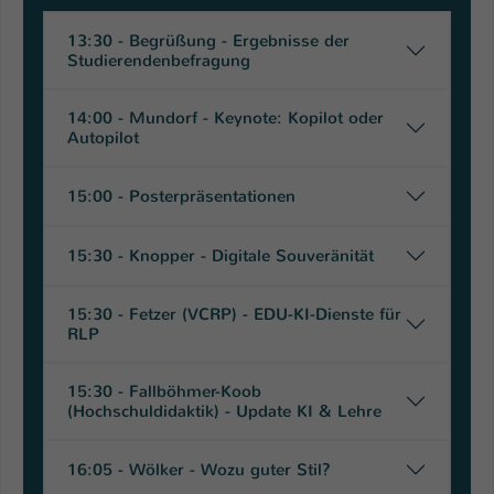
Name
be_typo_user
13:30 - Begrüßung - Ergebnisse der
Studierendenbefragung
Anbieter
TYPO3
14:00 - Mundorf - Keynote: Kopilot oder
Laufzeit
1 Tag
Autopilot
Dieser Cookie teilt der Webseite mit, ob
15:00 - Posterpräsentationen
ein Besucher im Typo3-Backend
Zweck
angemeldet ist und Rechte besitzt diese
zu verwalten.
15:30 - Knopper - Digitale Souveränität
15:30 - Fetzer (VCRP) - EDU-KI-Dienste für
RLP
15:30 - Fallböhmer-Koob
(Hochschuldidaktik) - Update KI & Lehre
16:05 - Wölker - Wozu guter Stil?