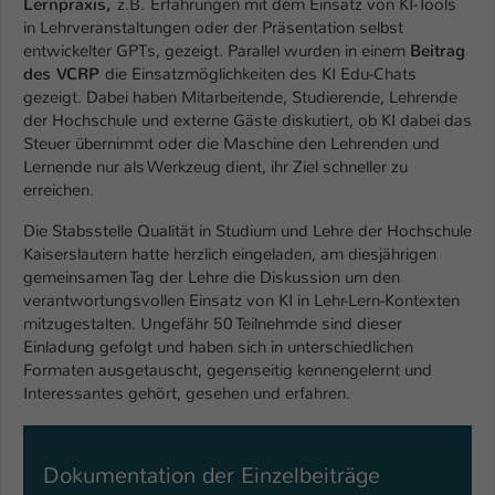
Lernpraxis,
z.B.
Erfahrungen mit dem Einsatz von KI-Tools
Einstellungen. Unter anderem eine zufällig
in Lehrveranstaltungen oder der Präsentation selbst
generierte ID, für die historische
Zweck
entwickelter GPTs, gezeigt. Parallel wurden in einem
Beitrag
Speicherung Ihrer vorgenommen
des VCRP
die Einsatzmöglichkeiten des KI Edu-Chats
Einstellungen, falls der Webseiten-
gezeigt. Dabei haben Mitarbeitende, Studierende, Lehrende
Betreiber dies eingestellt hat.
der Hochschule und externe Gäste diskutiert, ob KI dabei das
Steuer übernimmt oder die Maschine den Lehrenden und
Lernende nur als Werkzeug dient, ihr Ziel schneller zu
Name
fe_typo_user / PHPSESSID
erreichen.
Anbieter
TYPO3
Die Stabsstelle Qualität in Studium und Lehre der Hochschule
Kaiserslautern hatte herzlich eingeladen, am diesjährigen
Laufzeit
1 Woche
gemeinsamen Tag der Lehre die Diskussion um den
verantwortungsvollen Einsatz von KI in Lehr-Lern-Kontexten
Dieses Cookie ist ein Standard-Session-
mitzugestalten. Ungefähr 50 Teilnehmde sind dieser
Cookie von TYPO3. Es speichert im Fall
Einladung gefolgt und haben sich in unterschiedlichen
eines Intranet-Logins die Session-ID. So
Formaten ausgetauscht, gegenseitig kennengelernt und
Zweck
kann der eingeloggte Benutzer
Interessantes gehört, gesehen und erfahren.
wiedererkannt werden und es wird ihm
Zugang zu geschützten Bereichen
gewährt.
Dokumentation der Einzelbeiträge