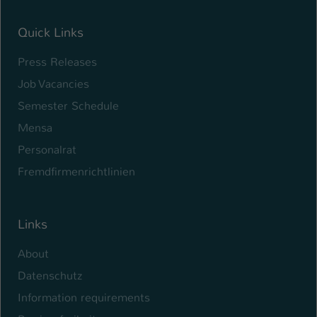
Name
be_typo_user
Quick Links
Anbieter
TYPO3
Press Releases
Job Vacancies
Laufzeit
1 Tag
Semester Schedule
Dieser Cookie teilt der Webseite mit, ob
Mensa
ein Besucher im Typo3-Backend
Zweck
angemeldet ist und Rechte besitzt diese
Personalrat
zu verwalten.
Fremdfirmenrichtlinien
Links
About
Datenschutz
Information requirements