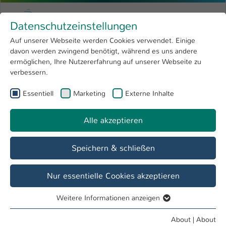
Skip to main content
Menu
University of Applied Sciences Kaiserslauter
Datenschutzeinstellungen
Studying
Open submenu
8
Auf unserer Webseite werden Cookies verwendet. Einige
davon werden zwingend benötigt, während es uns andere
You are here:
Research
Open submenu
4
Dr. Susanne Schohl
Profile
ermöglichen, Ihre Nutzererfahrung auf unserer Webseite zu
verbessern.
University
Open submenu
8
Dr. Susanne Schohl
Essentiell
Marketing
Externe Inhalte
International
Open submenu
8
Alle akzeptieren
Overview
Speichern & schließen
Operations
Leitung Referat Forschung und Projektkoordination
Nur essentielle Cookies akzeptieren
Allgemeine Verwaltung
Weitere Informationen anzeigen
Gründungsbüro
Essentiell
Projekt ODPfalz - Offene Digitalisierungsallianz für die
Essentielle Cookies werden für grundlegende Funktionen
About
|
About