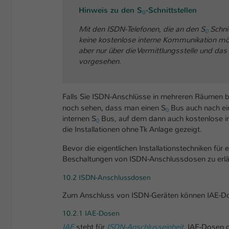
Hinweis zu den S
-Schnittstellen
0
Mit den ISDN-Telefonen, die an den S
Schnit
0
keine kostenlose interne Kommunikation mö
aber nur über die Vermittlungsstelle und das
vorgesehen.
Falls Sie ISDN-Anschlüsse in mehreren Räumen be
noch sehen, dass man einen S
Bus auch nach ein
0
internen S
Bus, auf dem dann auch kostenlose in
0
die Installationen ohne Tk Anlage gezeigt.
Bevor die eigentlichen Installationstechniken für 
Beschaltungen von ISDN-Anschlussdosen zu erlä
10.2 ISDN-Anschlussdosen
Zum Anschluss von ISDN-Geräten können IAE-D
10.2.1 IAE-Dosen
IAE
steht für
ISDN-Anschlusseinheit
. IAE-Dosen 