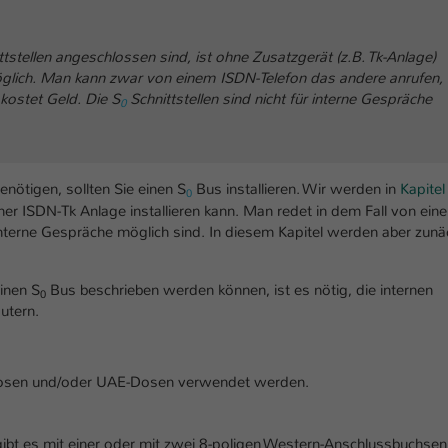
tstellen angeschlossen sind, ist ohne Zusatzgerät (z.B. Tk-Anlage)
glich. Man kann zwar von einem ISDN-Telefon das andere anrufen,
 kostet Geld. Die S
Schnittstellen sind nicht für interne Gespräche
0
nötigen, sollten Sie einen S
Bus installieren. Wir werden in
Kapitel
0
er ISDN-Tk Anlage installieren kann. Man redet in dem Fall von ein
terne Gespräche möglich sind. In diesem Kapitel werden aber zunä
einen S
Bus beschrieben werden können, ist es nötig, die internen
0
utern.
osen und/oder UAE-Dosen verwendet werden.
gibt es mit einer oder mit zwei 8-poligen Western-Anschlussbuchse