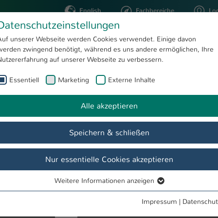
English
Fachbereiche
Lo
Datenschutzeinstellungen
Auf unserer Webseite werden Cookies verwendet. Einige davon
werden zwingend benötigt, während es uns andere ermöglichen, Ihre
STUDIUM
FORSCHUNG
Nutzererfahrung auf unserer Webseite zu verbessern.
Essentiell
Marketing
Externe Inhalte
Kapitel 10
ubert Zitt
Bücher
Leseproben
Alle akzeptieren
Speichern & schließen
Nur essentielle Cookies akzeptieren
Weitere Informationen anzeigen
Essentiell
Essentielle Cookies werden für grundlegende Funktionen der
Impressum
|
Datenschut
che Projekte
Bücher
Kreatives
Über mich
Star Trek
Webseite benötigt. Dadurch ist gewährleistet, dass die Webseite