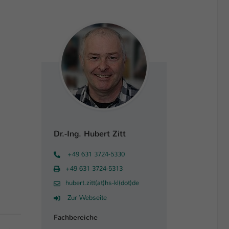
Dr.-Ing. Hubert Zitt
+49 631 3724-5330
+49 631 3724-5313
hubert.zitt(at)hs-kl(dot)de
Zur Webseite
Fachbereiche