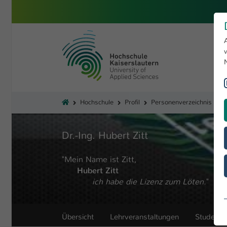
Zum Hauptinhalt springen
Hochschule Kaiserslautern
Sie sind hier:
Hochschule
Profil
Personenverzeichnis
H
Dr.-Ing. Hubert Zitt
"Mein Name ist Zitt,
Hubert Zitt
ich habe die Lizenz zum Löten.
"
Übersicht
Lehrveranstaltungen
Studentis