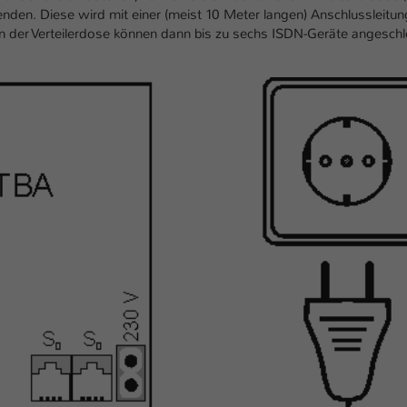
Laufzeit
1 Tag
den. Diese wird mit einer (meist 10 Meter langen) Anschlussleitun
der Verteilerdose können dann bis zu sechs ISDN-Geräte angesch
Dieser Cookie teilt der Webseite mit, ob ein
Zweck
Besucher im Typo3-Backend angemeldet ist und
Rechte besitzt diese zu verwalten.