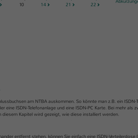
Abkürzung
Ihrer vorgenommen Einstellungen, falls der
10
14
21
22
Webseiten-Betreiber dies eingestellt hat.
Name
fe_typo_user / PHPSESSID
Anbieter
TYPO3
Laufzeit
1 Woche
Dieses Cookie ist ein Standard-Session-Cookie
von TYPO3. Es speichert im Fall eines Intranet-
Zweck
Logins die Session-ID. So kann der eingeloggte
Benutzer wiedererkannt werden und es wird
ihm Zugang zu geschützten Bereichen gewährt.
lussbuchsen am NTBA auskommen. So könnte man z.B. ein ISDN-T
r eine ISDN-Telefonanlage und eine ISDN-PC Karte. Bei mehr als z
In diesem Kapitel wird gezeigt, wie diese installiert werden.
Name
be_typo_user
Anbieter
TYPO3
ander entfernt stehen, können Sie einfach eine ISDN-Verteilerdose (