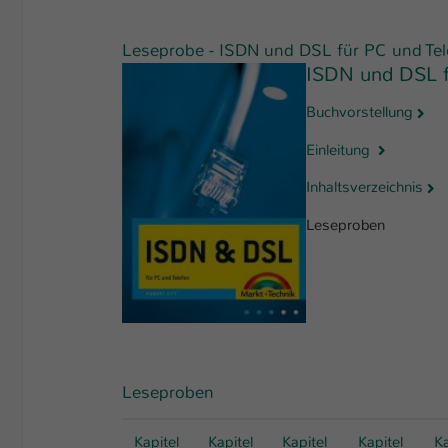
Leseprobe - ISDN und DSL für PC und Tele
ISDN und DSL f
Buchvorstellung
Einleitung
Inhaltsverzeichnis
Leseproben
Leseproben
Kapitel
Kapitel
Kapitel
Kapitel
Ka