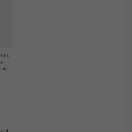
 14
em
chst
n und