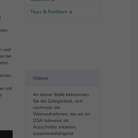
Tipps & Feedback
n
inen
en und
se bei
hase,
,
ichen.
Videos
er mit
An dieser Stelle bekommen
e
Sie die Gelegenheit, sich
nochmals die
Videoaufnahmen, die wir im
OSA teilweise als
Ausschnitte anbieten,
zusammenhängend