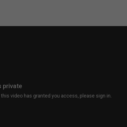
Laufzeit
1 Tag
Dieser Cookie teilt der Webseite mit, ob ein
Zweck
Besucher im Typo3-Backend angemeldet ist und
Rechte besitzt diese zu verwalten.