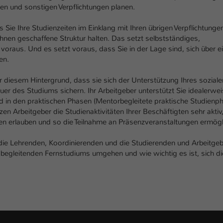
einwandfrei funktioniert.
hen und sonstigen Verpflichtungen planen.
Name
Cookie-Informationen anzeigen
cookie_optin
 Sie Ihre Studienzeiten im Einklang mit Ihren übrigen Verpflichtunge
Ihnen geschaffene Struktur halten. Das setzt selbstständiges,
Anbieter
TYPO3
Marketing
voraus. Und es setzt voraus, dass Sie in der Lage sind, sich über e
en.
Diese Cookies werden verwendet um das Nutzungsverhalten der
Laufzeit
1 Jahr
Besucher auf der Website nachzuverfolgen. Die erhobenen Daten
or diesem Hintergrund, dass sie sich der Unterstützung Ihres sozial
werden anonymisiert und ausschließlich für interne Zwecke
Dieses Cookie wird verwendet, um Ihre Cookie-
er des Studiums sichern. Ihr Arbeitgeber unterstützt Sie idealerwei
Zweck
verwendet.
Einstellungen für diese Website zu speichern.
rd in den praktischen Phasen (Mentorbegleitete praktische Studienp
zen Arbeitgeber die Studienaktivitäten Ihrer Beschäftigten sehr aktiv
Name
Cookie-Informationen anzeigen
_pk_*.*
ten erlauben und so die Teilnahme an Präsenzveranstaltungen ermögl
Name
SgCookieOptin.lastPreferences
Anbieter
Hochschule Kaiserslautern
Externe Inhalte
 die Lehrenden, Koordinierenden und die Studierenden und Arbeitgeb
Anbieter
TYPO3
egleitenden Fernstudiums umgehen und wie wichtig es ist, sich di
Wir verwenden auf unserer Website externe Inhalte (Youtube,
Laufzeit
7 Tage
Vimeo, Issuu), um Ihnen zusätzliche Informationen anzubieten.
Laufzeit
1 Jahr
Cookie von Matomo für Website-Analysen.
Zweck
Erzeugt statistische Daten darüber, wie der
Dieser Wert speichert Ihre Consent-
Besucher die Website nutzt.
Einstellungen. Unter anderem eine zufällig
Zweck
generierte ID, für die historische Speicherung