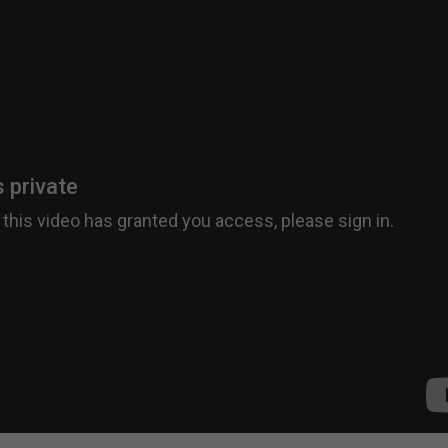
Ihrer vorgenommen Einstellungen, falls der
Webseiten-Betreiber dies eingestellt hat.
Name
fe_typo_user / PHPSESSID
Anbieter
TYPO3
Laufzeit
1 Woche
Dieses Cookie ist ein Standard-Session-Cookie
von TYPO3. Es speichert im Fall eines Intranet-
Zweck
Logins die Session-ID. So kann der eingeloggte
Benutzer wiedererkannt werden und es wird
ihm Zugang zu geschützten Bereichen gewährt.
Name
be_typo_user
Anbieter
TYPO3